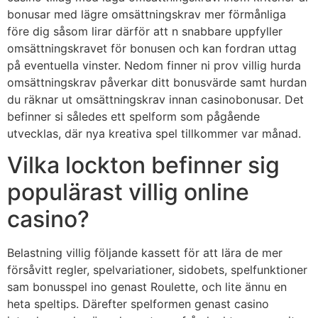
bonusar med lägre omsättningskrav mer förmånliga
före dig såsom lirar därför att n snabbare uppfyller
omsättningskravet för bonusen och kan fordran uttag
på eventuella vinster. Nedom finner ni prov villig hurda
omsättningskrav påverkar ditt bonusvärde samt hurdan
du räknar ut omsättningskrav innan casinobonusar. Det
befinner si således ett spelform som pågående
utvecklas, där nya kreativa spel tillkommer var månad.
Vilka lockton befinner sig
populärast villig online
casino?
Belastning villig följande kassett för att lära de mer
försåvitt regler, spelvariationer, sidobets, spelfunktioner
sam bonusspel ino genast Roulette, och lite ännu en
heta speltips. Därefter spelformen genast casino