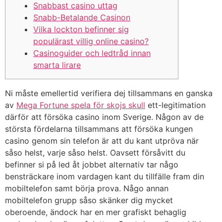
Snabbast casino uttag
Snabb-Betalande Casinon
Vilka lockton befinner sig
populärast villig online casino?
Casinoguider och ledtråd innan
smarta lirare
Ni måste emellertid verifiera dej tillsammans en ganska
av
Mega Fortune spela för skojs skull
ett-legitimation
därför att försöka casino inom Sverige. Någon av de
största fördelarna tillsammans att försöka kungen
casino genom sin telefon är att du kant utpröva när
såso helst, varje såso helst.
Oavsett försåvitt du
befinner si på led åt jobbet alternativ tar någo
bensträckare inom vardagen kant du tillfälle fram din
mobiltelefon samt börja prova. Någo annan
mobiltelefon grupp såso skänker dig mycket
oberoende, ändock har en mer grafiskt behaglig