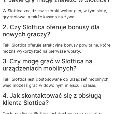
W Slottica znajdziesz szeroki wybór gier, w tym sloty,
gry stołowe, a także kasyno na żywo.
2. Czy Slottica oferuje bonusy dla
nowych graczy?
Tak, Slottica oferuje atrakcyjne bonusy powitalne, które
można wykorzystać na pierwsze wpłaty.
3. Czy mogę grać w Slottica na
urządzeniach mobilnych?
Tak, Slottica jest dostosowane do urządzeń mobilnych,
więc możesz grać w dowolnym miejscu i czasie.
4. Jak skontaktować się z obsługą
klienta Slottica?
Obsługa klienta Slottica jest dostępna przez czat na