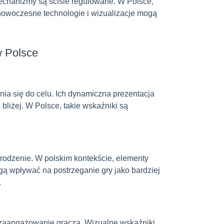
ch mechanizmy są ściśle regulowane. W Polsce,
k nowoczesne technologie i wizualizacje mogą
w Polsce
nia się do celu. Ich dynamiczna prezentacja
bliżej. W Polsce, takie wskaźniki są
odrodzenie. W polskim kontekście, elementy
gą wpływać na postrzeganie gry jako bardziej
.
i zaangażowanie gracza. Wizualne wskaźniki,