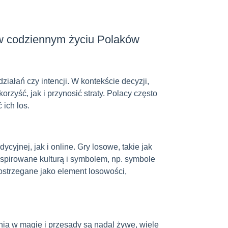
 w codziennym życiu Polaków
iałań czy intencji. W kontekście decyzji,
rzyść, jak i przynosić straty. Polacy często
 ich los.
cyjnej, jak i online. Gry losowe, takie jak
nspirowane kulturą i symbolem, np. symbole
ostrzegane jako element losowości,
nia w magię i przesądy są nadal żywe, wiele