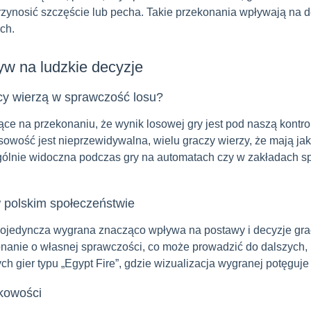
rzynosić szczęście lub pecha. Takie przekonania wpływają na
ch.
ływ na ludzkie decyzje
lacy wierzą w sprawczość losu?
ące na przekonaniu, że wynik losowej gry jest pod naszą kont
osowość jest nieprzewidywalna, wielu graczy wierzy, że mają j
zególnie widoczna podczas gry na automatach czy w zakładach sp
 w polskim społeczeństwie
dy pojedyncza wygrana znacząco wpływa na postawy i decyzje gr
anie o własnej sprawczości, co może prowadzić do dalszych, 
h gier typu „Egypt Fire”, gdzie wizualizacja wygranej potęguje
dkowości