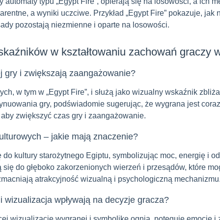
” czy automaty typu „Egypt Fire”, opierają się na losowości, a i
parentne, a wyniki uczciwe. Przykład „Egypt Fire” pokazuje, ja
sady pozostają niezmienne i oparte na losowości.
wskaźników w kształtowaniu zachowań graczy 
ej gry i zwiększają zaangażowanie?
h, w tym w „Egypt Fire”, i służą jako wizualny wskaźnik zbliża
ynuowania gry, podświadomie sugerując, że wygrana jest coraz 
 aby zwiększyć czas gry i zaangażowanie.
ulturowych – jakie mają znaczenie?
 do kultury starożytnego Egiptu, symbolizując moc, energię i 
ją się do głęboko zakorzenionych wierzeń i przesądów, które mo
zmacniają atrakcyjność wizualną i psychologiczną mechanizmu
 i wizualizacja wpływają na decyzje gracza?
cej wizualizację wygranej i symbolikę ognia, potęguje emocje 