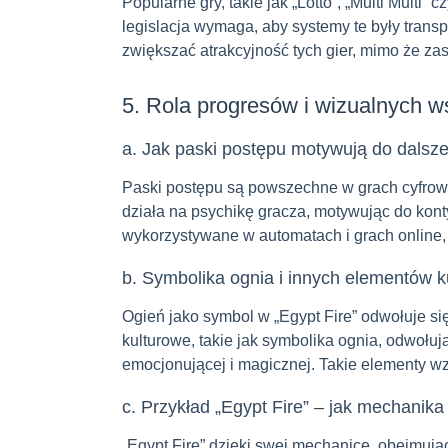
Popularne gry, takie jak „Lotto”, „Multi Multi
legislacja wymaga, aby systemy te były trans
zwiększać atrakcyjność tych gier, mimo że za
5. Rola progresów i wizualnych 
a. Jak paski postępu motywują do dalsz
Paski postępu są powszechne w grach cyfrowyc
działa na psychikę gracza, motywując do kont
wykorzystywane w automatach i grach online,
b. Symbolika ognia i innych elementów k
Ogień jako symbol w „Egypt Fire” odwołuje się
kulturowe, takie jak symbolika ognia, odwołu
emocjonującej i magicznej. Takie elementy w
c. Przykład „Egypt Fire” – jak mechanika
„Egypt Fire” dzięki swej mechanice, obejmują