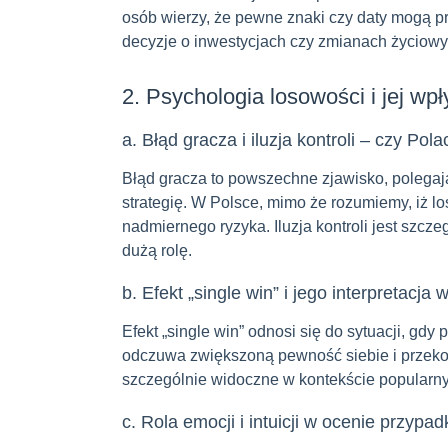
osób wierzy, że pewne znaki czy daty mogą p
decyzje o inwestycjach czy zmianach życiowy
2. Psychologia losowości i jej wp
a. Błąd gracza i iluzja kontroli – czy Po
Błąd gracza to powszechne zjawisko, polegaj
strategię. W Polsce, mimo że rozumiemy, iż l
nadmiernego ryzyka. Iluzja kontroli jest szc
dużą rolę.
b. Efekt „single win” i jego interpretacja
Efekt „single win” odnosi się do sytuacji, g
odczuwa zwiększoną pewność siebie i przekon
szczególnie widoczne w kontekście popularnyc
c. Rola emocji i intuicji w ocenie przypa