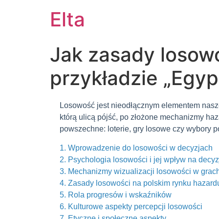
Elta
Jak zasady losow
przykładzie „Egypt
Losowość jest nieodłącznym elementem naszego
którą ulicą pójść, po złożone mechanizmy haz
powszechne: loterie, gry losowe czy wybory p
1. Wprowadzenie do losowości w decyzjach
2. Psychologia losowości i jej wpływ na decyz
3. Mechanizmy wizualizacji losowości w grac
4. Zasady losowości na polskim rynku hazard
5. Rola progresów i wskaźników
6. Kulturowe aspekty percepcji losowości
7. Etyczne i społeczne aspekty