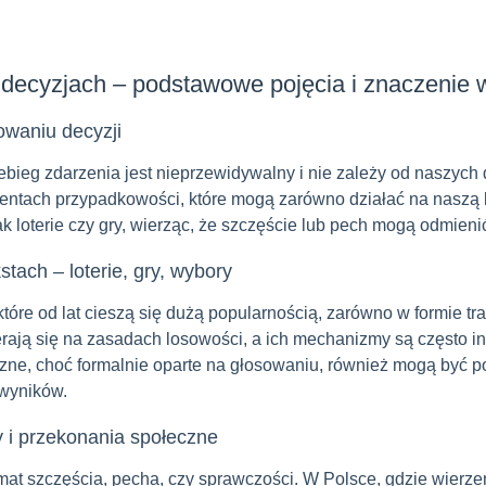
decyzjach – podstawowe pojęcia i znaczenie
mowaniu decyzji
bieg zdarzenia jest nieprzewidywalny i nie zależy od naszych dz
mentach przypadkowości, które mogą zarówno działać na naszą ko
 loterie czy gry, wierząc, że szczęście lub pech mogą odmienić
tach – loterie, gry, wybory
óre od lat cieszą się dużą popularnością, zarówno w formie trady
ierają się na zasadach losowości, a ich mechanizmy są często i
czne, choć formalnie oparte na głosowaniu, również mogą być p
wyników.
 i przekonania społeczne
at szczęścia, pecha, czy sprawczości. W Polsce, gdzie wierze