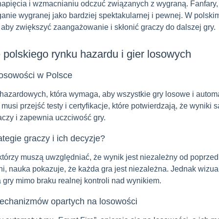
apięcia i wzmacnianiu odczuć związanych z wygraną. Fanfary, g
anie wygranej jako bardziej spektakularnej i pewnej. W polskim 
aby zwiększyć zaangażowanie i skłonić graczy do dalszej gry.
 polskiego rynku hazardu i gier losowych
losowości w Polsce
hazardowych, która wymaga, aby wszystkie gry losowe i automa
musi przejść testy i certyfikacje, które potwierdzają, że wyniki
raczy i zapewnia uczciwość gry.
tegie graczy i ich decyzje?
, którzy muszą uwzględniać, że wynik jest niezależny od poprz
ni, nauka pokazuje, że każda gra jest niezależna. Jednak wizu
 gry mimo braku realnej kontroli nad wynikiem.
 mechanizmów opartych na losowości