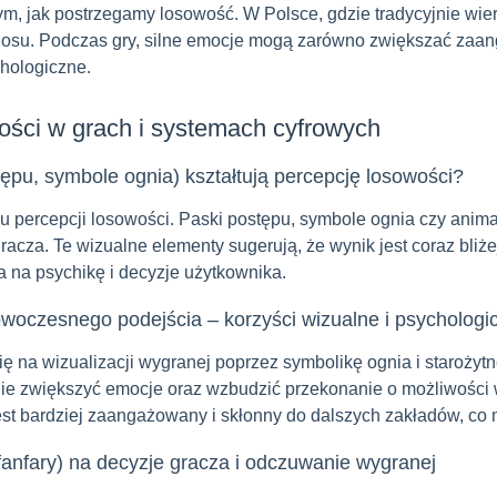
ym, jak postrzegamy losowość. W Polsce, gdzie tradycyjnie wierz
losu. Podczas gry, silne emocje mogą zarówno zwiększać zaan
chologiczne.
ości w grach i systemach cyfrowych
tępu, symbole ognia) kształtują percepcję losowości?
 percepcji losowości. Paski postępu, symbole ognia czy animacj
acza. Te wizualne elementy sugerują, że wynik jest coraz bliże
a na psychikę i decyzje użytkownika.
 nowoczesnego podejścia – korzyści wizualne i psychologi
się na wizualizacji wygranej poprzez symbolikę ognia i staroży
nie zwiększyć emocje oraz wzbudzić przekonanie o możliwości w
jest bardziej zaangażowany i skłonny do dalszych zakładów, co 
fanfary) na decyzje gracza i odczuwanie wygranej