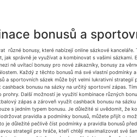
inace bonusů a sportov
žívat různé bonusy, které nabízejí online sázkové kancelář
it, jak správně je využívat a kombinovat s vašimi sázkami.
mezi ně uvítací bonusy pro nové zákazníky, bonusy za věrn
lostem. Každý z těchto bonusů má své vlastní podmínky a p
 a sportovních sázek může být velmi lukrativní strategií p
ít cashback bonusu na sázky na určitý sportovní zápas. 
o prohry. Další možností je využití kombinace různých bonu
otbalový zápas a zároveň využít cashback bonusu na sázk
pouze s jedním typem bonusu. Je důležité si uvědomit, že
 dodržovat pravidla a podmínky bonusů, můžete přijít o mo
to je důležité pečlivě číst podmínky a pravidla bonusů před
vou strategií pro hráče, kteří chtějí maximalizovat své š