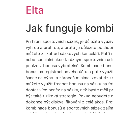
Elta
Jak funguje komb
Při hraní sportovních sázek, je důležité vyu
výhrou a prohrou, a proto je důležité pochop
můžete získat od sázkových kanceláří. Patří 
nebo speciální akce k různým sportovním udá
peníze z bonusu vybratelné. Kombinace bonusů
bonus na registraci nového účtu a poté využ
šance na výhru a zároveň minimalizovat rizik
můžete využít freebet bonusu na sázku na f
dostat více peněz na sázky, než byste měli 
být také riziková strategie. Pokud nebudete
dokonce být diskvalifikováni z celé akce. Pro
kombinace bonusů a sportovních sázek zajíma