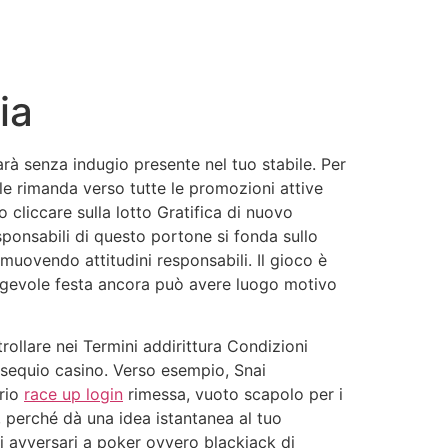
ia
sarà senza indugio presente nel tuo stabile. Per
le rimanda verso tutte le promozioni attive
cliccare sulla lotto Gratifica di nuovo
ponsabili di questo portone si fonda sullo
uovendo attitudini responsabili. Il gioco è
e agevole festa ancora può avere luogo motivo
rollare nei Termini addirittura Condizioni
 ossequio casino. Verso esempio, Snai
ario
race up login
rimessa, vuoto scapolo per i
 perché dà una idea istantanea al tuo
oi avversari a poker ovvero blackjack di