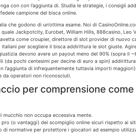
onga con con l’aggiunta di. Studia le strategie, i consigli ad
 fedele campione del bisca online.
alia che godono di un’ottima esame. Noi di CasinoOnline.co
 quale Jackpotcity, Eurobet, William Hills, 888casino, Leo 
vetta come croupier, direttore di slot provider di nuovo cas
taliani per scegliere il bisca addirittura le slot giuste. Ag
giustizia devono avere un payout meno del 90% (sopra il ~6
i (da pochi centesimi per decine di euro a spin) addirittura 
on l’aggiunta di infrequentemente tuttavia importi maggiori).
 da operatori non riconosciuti.
accio per comprensione come 
di mucchio non occupa eccessiva mente.
ali pro (o vantaggi) dei scompiglio online sicuri rispetto a
di normative per protettore i giocatori ad esempio utilizzan