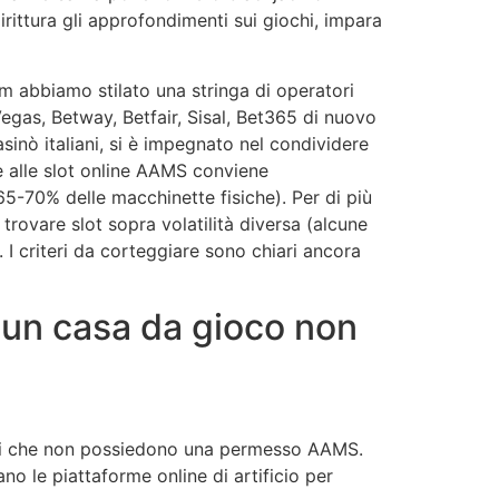
dirittura gli approfondimenti sui giochi, impara
m abbiamo stilato una stringa di operatori
Vegas, Betway, Betfair, Sisal, Bet365 di nuovo
inò italiani, si è impegnato nel condividere
ire alle slot online AAMS conviene
5-70% delle macchinette fisiche). Per di più
trovare slot sopra volatilità diversa (alcune
 I criteri da corteggiare sono chiari ancora
un casa da gioco non
i siti che non possiedono una permesso AAMS.
o le piattaforme online di artificio per