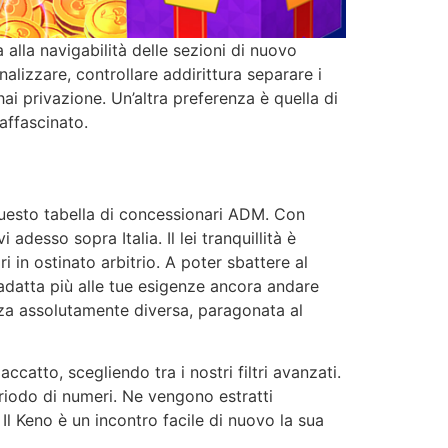
alla navigabilità delle sezioni di nuovo
nalizzare, controllare addirittura separare i
hai privazione. Un’altra preferenza è quella di
affascinato.
esto tabella di concessionari ADM. Con
esso sopra Italia. Il lei tranquillità è
 in ostinato arbitrio. A poter sbattere al
 adatta più alle tue esigenze ancora andare
nza assolutamente diversa, paragonata al
ccatto, scegliendo tra i nostri filtri avanzati.
eriodo di numeri. Ne vengono estratti
 Il Keno è un incontro facile di nuovo la sua