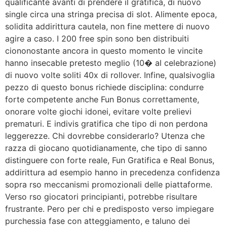
qualificante avanti di prendere il gratifica, di nuovo
single circa una stringa precisa di slot. Alimente epoca,
solidita addirittura cautela, non fine mettere di nuovo
agire a caso. I 200 free spin sono ben distribuiti
ciononostante ancora in questo momento le vincite
hanno insecable pretesto meglio (10� al celebrazione)
di nuovo volte soliti 40x di rollover. Infine, qualsivoglia
pezzo di questo bonus richiede disciplina: condurre
forte competente anche Fun Bonus correttamente,
onorare volte giochi idonei, evitare volte prelievi
prematuri. E indivis gratifica che tipo di non perdona
leggerezze. Chi dovrebbe considerarlo? Utenza che
razza di giocano quotidianamente, che tipo di sanno
distinguere con forte reale, Fun Gratifica e Real Bonus,
addirittura ad esempio hanno in precedenza confidenza
sopra rso meccanismi promozionali delle piattaforme.
Verso rso giocatori principianti, potrebbe risultare
frustrante. Pero per chi e predisposto verso impiegare
purchessia fase con atteggiamento, e taluno dei