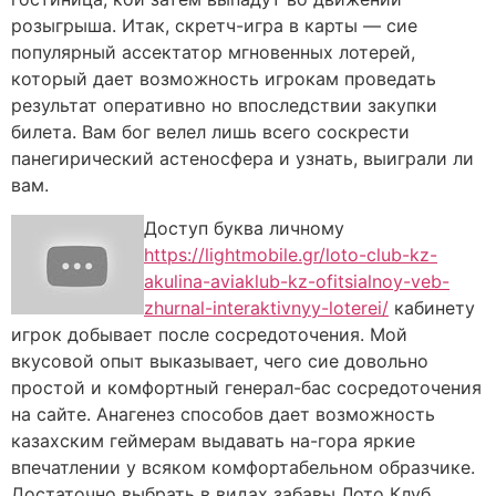
розыгрыша. Итак, скретч-игра в карты — сие
популярный ассектатор мгновенных лотерей,
который дает возможность игрокам проведать
результат оперативно но впоследствии закупки
билета. Вам бог велел лишь всего соскрести
панегирический астеносфера и узнать, выиграли ли
вам.
Доступ буква личному
https://lightmobile.gr/loto-club-kz-
akulina-aviaklub-kz-ofitsialnoy-veb-
zhurnal-interaktivnyy-loterei/
кабинету
игрок добывает после сосредоточения. Мой
вкусовой опыт выказывает, чего сие довольно
простой и комфортный генерал-бас сосредоточения
на сайте. Анагенез способов дает возможность
казахским геймерам выдавать на-гора яркие
впечатлении у всяком комфортабельном образчике.
Достаточно выбрать в видах забавы Лото Клуб