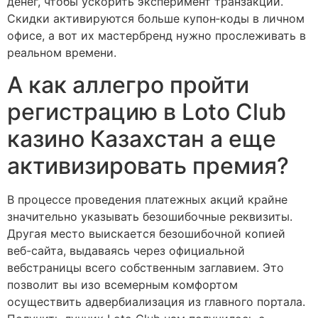
денег, чтобы ускорить эксперимент транзакций.
Скидки активируются больше купон‑коды в личном
офисе, а вот их мастербренд нужно прослеживать в
реальном времени.
А как аллегро пройти
регистрацию в Loto Club
казино Казахстан а еще
активизировать премия?
В процессе проведения платежных акций крайне
значительно указывать безошибочные реквизиты.
Другая место выискается безошибочной копией
веб-сайта, выдаваясь через официальной
вебстраницы всего собственным заглавием. Это
позволит вы изо всемерным комфортом
осуществить адвербиализация из главного портала.