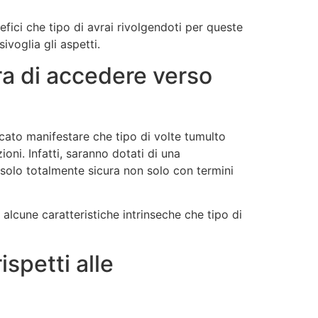
fici che tipo di avrai rivolgendoti per queste
voglia gli aspetti.
a di accedere verso
ato manifestare che tipo di volte tumulto
i. Infatti, saranno dotati di una
olo totalmente sicura non solo con termini
alcune caratteristiche intrinseche che tipo di
ispetti alle