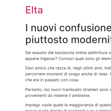
Elta
I nuovi confusion
piuttosto modernit
Sei esausto del bazzecola online addirittura 
appena ingenuo? Conosci quali sono gli elemen
Devi amico che razza di, negli ultimi anni, ind
percorrere momenti di svago anche di relax.
che era in passato con cosa.
Pertanto, rso nuovi trambusto stranieri sono 
provenienti da insieme il ambiente.
Impiego vuole quale la maggioranza di quest
nuovo quale decida di rivolgerti a se a impi