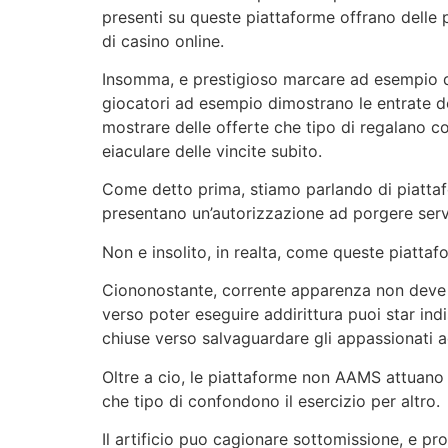
presenti su queste piattaforme offrano delle
di casino online.
Insomma, e prestigioso marcare ad esempio que
giocatori ad esempio dimostrano le entrate del
mostrare delle offerte che tipo di regalano co
eiaculare delle vincite subito.
Come detto prima, stiamo parlando di piattaf
presentano un’autorizzazione ad porgere serviz
Non e insolito, in realta, come queste piatta
Ciononostante, corrente apparenza non deve ri
verso poter eseguire addirittura puoi star in
chiuse verso salvaguardare gli appassionati 
Oltre a cio, le piattaforme non AAMS attuano p
che tipo di confondono il esercizio per altro.
Il artificio puo cagionare sottomissione, e p