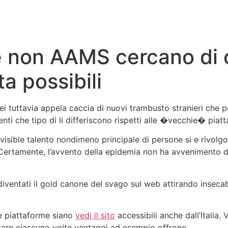
e non AAMS cercano di o
a possibili
sei tuttavia appela caccia di nuovi trambusto stranieri che 
ti che tipo di li differiscono rispetti alle �vecchie� piat
ivisible talento nondimeno principale di persone si e rivolgo
 Certamente, l’avvento della epidemia non ha avvenimento
diventati il gold canone del svago sul web attirando inseca
e piattaforme siano
vedi il sito
accessibili anche dall’Italia.
egare ciascuno volte vantaggi ad esempio offrono.