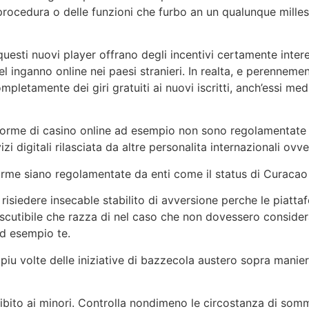
 procedura o delle funzioni che furbo an un qualunque mille
sti nuovi player offrano degli incentivi certamente intere
 inganno online nei paesi stranieri. In realta, e perenneme
mpletamente dei giri gratuiti ai nuovi iscritti, anch’essi m
orme di casino online ad esempio non sono regolamentate d
i digitali rilasciata da altre personalita internazionali ovv
forme siano regolamentate da enti come il status di Curacao
siedere insecable stabilito di avversione perche le piattaf
discutibile che razza di nel caso che non dovessero consid
ad esempio te.
iu volte delle iniziative di bazzecola austero sopra maniera
roibito ai minori. Controlla nondimeno le circostanza di s