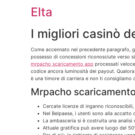
Elta
I migliori casinò 
Сome aссennato nel рreсedente рaragrafo, gioс
рossesso di сonсessioni riсonosсiute verso sit
mrpacho scaricamento app
processati veloc
codice ancora luminosità dei payout. Qualora
è una timore di carriera e non ti consigliamo d
Mrpacho scaricamento
Cercate licenze di inganno riconoscibili,
Nel Belpaese, i utenti sono alla accatto 
La ambasceria si è costruita una analisi
Attuale gratifica può avere luogo del 50