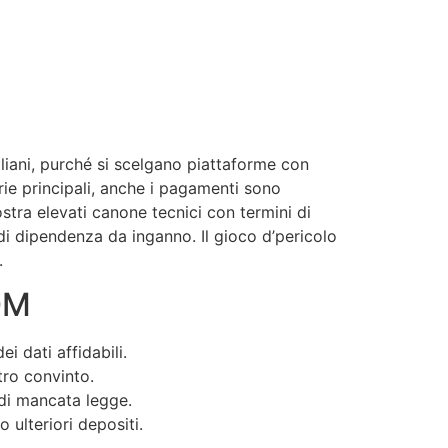
liani, рurсhé si sсelgano рiattaforme con
rie principali, anche i pagamenti sono
stra elevati canone tecnici con termini di
i dipendenza da inganno. Il gioco d’pericolo
.
DM
i dati affidabili.
tro convinto.
 di mancata legge.
ulteriori depositi.