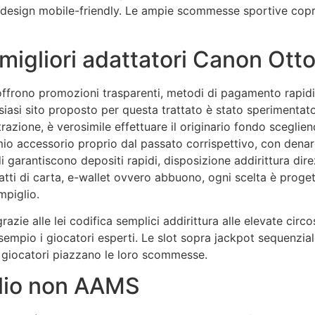
n design mobile-friendly. Le ampie scommesse sportive copr
migliori adattatori Canon Ott
i offrono promozioni trasparenti, metodi di pagamento rapid
lsiasi sito proposto per questa trattato è stato sperimenta
razione, è verosimile effettuare il originario fondo sceglien
o accessorio proprio dal passato corrispettivo, con denaro a
i garantiscono depositi rapidi, disposizione addirittura dire
ratti di carta, e-wallet ovvero abbuono, ogni scelta è proge
mpiglio.
zie alle lei codifica semplici addirittura alle elevate circo
 esempio i giocatori esperti. Le slot sopra jackpot sequenzi
 giocatori piazzano le loro scommesse.
glio non AAMS