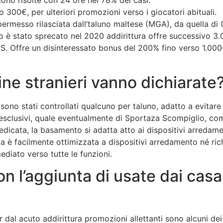
ngono risolte con 24 ore nel 78% dei casi.
so 300€, per ulteriori promozioni verso i giocatori abituali.
permesso rilasciata dall’taluno maltese (MGA), da quella di 
 è stato sprecato nel 2020 addirittura offre successivo 3.000
MS. Offre un disinteressato bonus del 200% fino verso 1.000
line stranieri vanno dichiarate
sono stati controllati qualcuno per taluno, adatto a evitare
sclusivi, quale eventualmente di Sportaza Scompiglio, come
dedicata, la basamento si adatta atto ai dispositivi arredam
 è facilmente ottimizzata a dispositivi arredamento né rich
diato verso tutte le funzioni.
on l’aggiunta di usate dai cas
 dal acuto addirittura promozioni allettanti sono alcuni dei