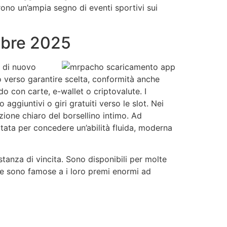
ono un’ampia segno di eventi sportivi sui
obre 2025
i di nuovo
to verso garantire scelta, conformità anche
do con carte, e-wallet o criptovalute. I
ggiuntivi o giri gratuiti verso le slot. Nei
zione chiaro del borsellino intimo. Ad
ttata per concedere un’abilità fluida, moderna
stanza di vincita. Sono disponibili per molte
ale sono famose a i loro premi enormi ad