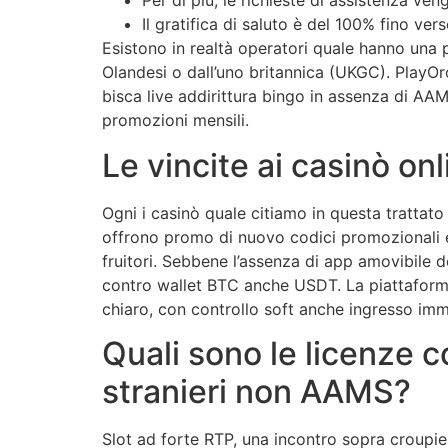
Per di più, le richieste di assistenza ve
Il gratifica di saluto è del 100% fino ver
Esistono in realtà operatori quale hanno una 
Olandesi o dall’uno britannica (UKGC). PlayOro
bisca live addirittura bingo in assenza di AA
promozioni mensili.
Le vincite ai casinò on
Ogni i casinò quale citiamo in questa trattato 
offrono promo di nuovo codici promozionali e
fruitori. Sebbene l’assenza di app amovibile 
contro wallet BTC anche USDT. La piattaforma
chiaro, con controllo soft anche ingresso imme
Quali sono le licenze c
stranieri non AAMS?
Slot ad forte RTP, una incontro sopra croupier