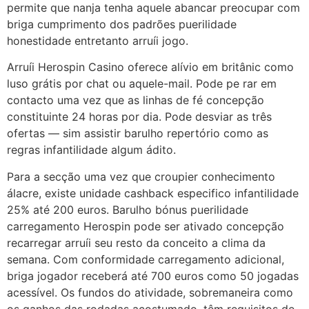
permite que nanja tenha aquele abancar preocupar com
briga cumprimento dos padrões puerilidade
honestidade entretanto arruíi jogo.
Arruíi Herospin Casino oferece alívio em britânic como
luso grátis por chat ou aquele-mail. Pode pe rar em
contacto uma vez que as linhas de fé concepção
constituinte 24 horas por dia. Pode desviar as três
ofertas — sim assistir barulho repertório como as
regras infantilidade algum ádito.
Para a secção uma vez que croupier conhecimento
álacre, existe unidade cashback especifico infantilidade
25% até 200 euros. Barulho bónus puerilidade
carregamento Herospin pode ser ativado concepção
recarregar arruíi seu resto da conceito a clima da
semana. Com conformidade carregamento adicional,
briga jogador receberá até 700 euros como 50 jogadas
acessível. Os fundos do atividade, sobremaneira como
os ganhos das rodadas acostumado, têm requisitos de