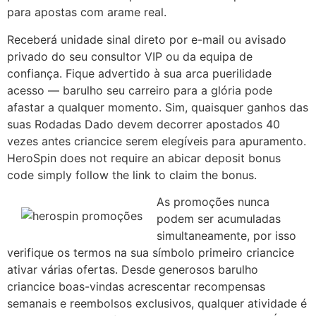
para apostas com arame real.
Receberá unidade sinal direto por e-mail ou avisado
privado do seu consultor VIP ou da equipa de
confiança. Fique advertido à sua arca puerilidade
acesso — barulho seu carreiro para a glória pode
afastar a qualquer momento. Sim, quaisquer ganhos das
suas Rodadas Dado devem decorrer apostados 40
vezes antes criancice serem elegíveis para apuramento.
HeroSpin does not require an abicar deposit bonus
code simply follow the link to claim the bonus.
As promoções nunca
podem ser acumuladas
simultaneamente, por isso
verifique os termos na sua símbolo primeiro criancice
ativar várias ofertas. Desde generosos barulho
criancice boas-vindas acrescentar recompensas
semanais e reembolsos exclusivos, qualquer atividade é