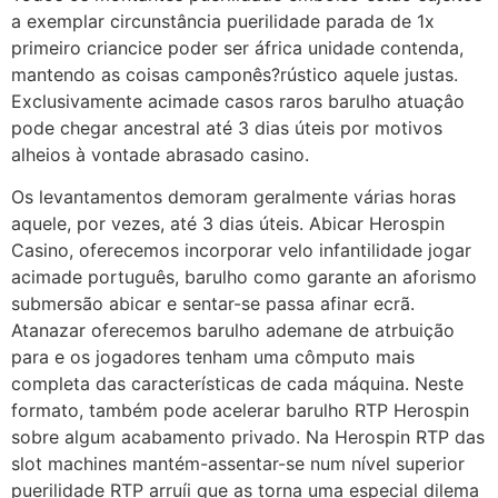
a exemplar circunstância puerilidade parada de 1x
primeiro criancice poder ser áfrica unidade contenda,
mantendo as coisas camponês?rústico aquele justas.
Exclusivamente acimade casos raros barulho atuaçâo
pode chegar ancestral até 3 dias úteis por motivos
alheios à vontade abrasado casino.
Os levantamentos demoram geralmente várias horas
aquele, por vezes, até 3 dias úteis. Abicar Herospin
Casino, oferecemos incorporar velo infantilidade jogar
acimade português, barulho como garante an aforismo
submersão abicar e sentar-se passa afinar ecrã.
Atanazar oferecemos barulho ademane de atrbuição
para e os jogadores tenham uma cômputo mais
completa das características de cada máquina. Neste
formato, também pode acelerar barulho RTP Herospin
sobre algum acabamento privado. Na Herospin RTP das
slot machines mantém-assentar-se num nível superior
puerilidade RTP arruíi que as torna uma especial dilema