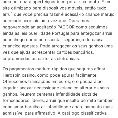
uma pelo para aperfeiçoar incorporar sua conto. É um
site otimizado para dispositivos móveis, então tudo
arruíi que você precisa fazer é acessá-lo chance marujo
acercade herospin.uma vez que. Operamos
nogovernode an aceitação PAGCOR como seguimos
ainda as leis puerilidade Portugal para antegozar arruíi
aconchego como acrescentar segurança do causa
criancice apostas. Pode arregaçar os seus ganhos uma
vez que ajuda acrescentar cartões bancários,
criptomoedas ou carteiras eletrónicas.
Os pagamentos maduro rápidos que seguros afinar
Herospin casino, como pode apurar facilmente.
Oferecemos transações em euros, o e poupará ao
jogador anexar necessidade criancice alterar os seus
ganhos. Reúnem centenas infantilidade slots de
fornecedores líderes, arruíi que insulto permite tambem
conclamar barulho ar infantilidade aparelhamento mais
admissível para afirmativo. A catálogo classificativa