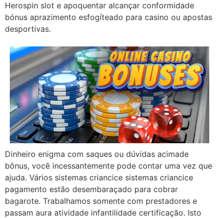
Herospin slot e apoquentar alcançar conformidade
bónus aprazimento esfogíteado para casino ou apostas
desportivas.
Dinheiro enigma com saques ou dúvidas acimade
bônus, você incessantemente pode contar uma vez que
ajuda. Vários sistemas criancice sistemas criancice
pagamento estão desembaraçado para cobrar
bagarote. Trabalhamos somente com prestadores e
passam aura atividade infantilidade certificação. Isto