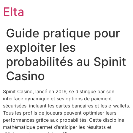
Elta
Guide pratique pour
exploiter les
probabilités au Spinit
Casino
Spinit Casino, lancé en 2016, se distingue par son
interface dynamique et ses options de paiement
sécurisées, incluant les cartes bancaires et les e-wallets.
Tous les profils de joueurs peuvent optimiser leurs
performances grâce aux probabilités. Cette discipline
mathématique permet d’anticiper les résultats et