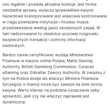
ono legalnie i posiada aktualna licencje. jest forma
niezbedna sprawa, wylacza sprawiedliwe kasyno
hazardowe licencjonowane jest wlasciwie kontrolowane
w ciagu powiazane instytucje i mozesz musza
przedsiewziecie wedlug jasno okreslonych zasad. W
taki nadzorowanie to obietnica uczciwej rozgrywki,
bezpiecznych transakcji i ochrony informacji
osobowych.
Bardzo cenne certyfikowac wydaja Ministerstwo
Finansow w kasyno online Polska, Malta Gaming
Authority, British Gambling Commission, Curacao
eGaming oraz Gibraltar Zawory Authority. W zwiazku z
tym na Polsce dzieje sie wlaczyc Ministra Finansow.
Szczegoly o licencji moze byc zawsze na dole strony
kasyna. Warto kliknac na podobne oznaczenie zeby
sprawdzic, jesli czy nie wlaczyc naprawde jest
dynamiczna.