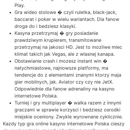
Play.
Gra wideo stolowe � czyli ruletka, black-jack,
baccarat i poker w wielu wariantach. Dla fanow
droga do i bedziesz klasyki.
Kasyna przetrzymaj � gry posiadanie
prawdziwym krupierem, transmitowane
przetrzymaj na jakosci HD. Jest to mozliwe miec
klimat takich jak Vegas, ale z wlasnej kanapa.
Obstawianie crash i mozesz instant win �
natychmiastowe, najnowsze platformy, ma
tendencje do z elementami znanymi ktorzy maja
gier mobilnych, jak. Aviator czy czy nie JetX.
Odpowiednie dla fanow adrenaliny na kasyno
internetowe Polska.
Turniej i gry multiplayer � walka razem z innymi
graczami w sprawie korzysci i bedziesz osrodki
miejskie oceniony. Zwykle wyrownane cyklicznie.
Kazdy typ gra online kasyno internetowe Polska cieszy