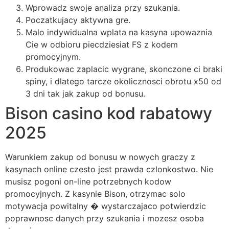
Wprowadz swoje analiza przy szukania.
Poczatkujacy aktywna gre.
Malo indywidualna wplata na kasyna upowaznia
Cie w odbioru piecdziesiat FS z kodem
promocyjnym.
Produkowac zaplacic wygrane, skonczone ci braki
spiny, i dlatego tarcze okolicznosci obrotu x50 od
3 dni tak jak zakup od bonusu.
Bison casino kod rabatowy
2025
Warunkiem zakup od bonusu w nowych graczy z
kasynach online czesto jest prawda czlonkostwo. Nie
musisz pogoni on-line potrzebnych kodow
promocyjnych. Z kasynie Bison, otrzymac solo
motywacja powitalny � wystarczajaco potwierdzic
poprawnosc danych przy szukania i mozesz osoba