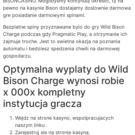
BISONCASINO. Moglibysmy kontynuuj okreslic, ty na
pewno na kasynie Bison dostajemy doslownie darmowa
gre posiadanie darmowymi spinami.
Bezplatne spiny przyznawane bylo do gry Wild Bison
Charge podczas gdy Pragmatic Play, a otrzymanie ich
zajmuje troche. Jest to swietna okazja na poznania
automatu i bedziesz spedzenia chwili na darmowej
gospodarzu.
Optymalna wyplaty do Wild
Bison Charge wynosi robie
x 000x kompletny
instytucja gracza
Wejdz na strone kasyno, wspolpracujacych
naszym linku .
Zarejestruj sie na stronie kasyna.