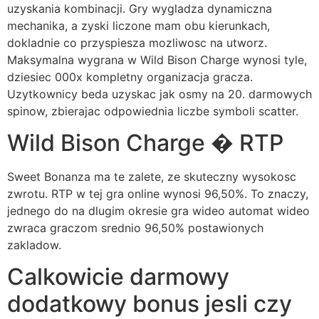
uzyskania kombinacji. Gry wygladza dynamiczna
mechanika, a zyski liczone mam obu kierunkach,
dokladnie co przyspiesza mozliwosc na utworz.
Maksymalna wygrana w Wild Bison Charge wynosi tyle,
dziesiec 000x kompletny organizacja gracza.
Uzytkownicy beda uzyskac jak osmy na 20. darmowych
spinow, zbierajac odpowiednia liczbe symboli scatter.
Wild Bison Charge � RTP
Sweet Bonanza ma te zalete, ze skuteczny wysokosc
zwrotu. RTP w tej gra online wynosi 96,50%. To znaczy,
jednego do na dlugim okresie gra wideo automat wideo
zwraca graczom srednio 96,50% postawionych
zakladow.
Calkowicie darmowy
dodatkowy bonus jesli czy