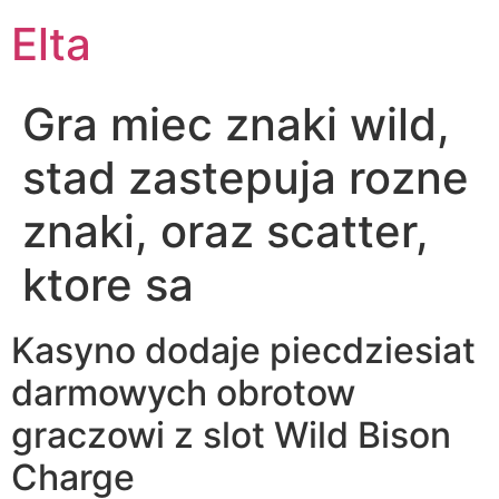
Elta
Gra miec znaki wild,
stad zastepuja rozne
znaki, oraz scatter,
ktore sa
Kasyno dodaje piecdziesiat
darmowych obrotow
graczowi z slot Wild Bison
Charge