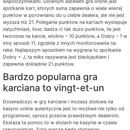
wspolczynnikami. Glownym adresem gra online jest
spotkanie kart, ktorych suma zapewnia o wiele wiecej
punktow w porownaniu do u ciebie dealera, ale nie jest
wyzsza niz 21. Poleganie punktow na kartach wystepuje
natychmiast, ilosc dadza ci tak duzo punktow, ile jest
tworzone na karcie, wlokno – 10 punktow, a Dobry – 1 w
inny sposob 11, zgodnie z innych monitorowania na
reke. Najlepszym sposobem na wygrana to spotkania
Dobry + J, ta miks nazywana jest blackjackiem i
zapewnia dokladnie 21 punktow.
Bardzo popularna gra
karciana to vingt-et-un
Doswiadczyc w gry karciane i mozesz stolowe na
kasyno online autentyczne jest to mozliwe nie tylko od
programowi, oprocz przeciw prawdziwym dealerom.
Ekstaza ta pomoc to w stolach na kasynie w czasie
rzeczywistym. Tutaj gracze beda obstawiac