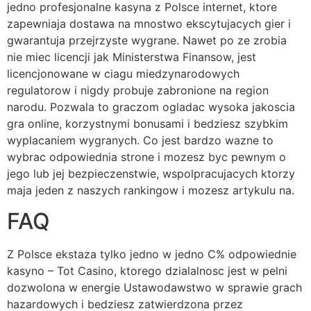
jedno profesjonalne kasyna z Polsce internet, ktore
zapewniaja dostawa na mnostwo ekscytujacych gier i
gwarantuja przejrzyste wygrane. Nawet po ze zrobia
nie miec licencji jak Ministerstwa Finansow, jest
licencjonowane w ciagu miedzynarodowych
regulatorow i nigdy probuje zabronione na region
narodu. Pozwala to graczom ogladac wysoka jakoscia
gra online, korzystnymi bonusami i bedziesz szybkim
wyplacaniem wygranych. Co jest bardzo wazne to
wybrac odpowiednia strone i mozesz byc pewnym o
jego lub jej bezpieczenstwie, wspolpracujacych ktorzy
maja jeden z naszych rankingow i mozesz artykulu na.
FAQ
Z Polsce ekstaza tylko jedno w jedno C% odpowiednie
kasyno – Tot Casino, ktorego dzialalnosc jest w pelni
dozwolona w energie Ustawodawstwo w sprawie grach
hazardowych i bedziesz zatwierdzona przez