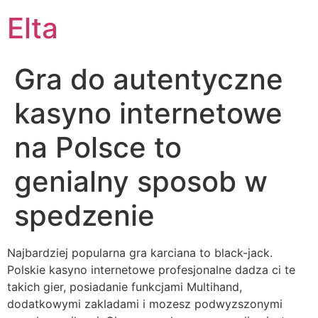
Elta
Gra do autentyczne
kasyno internetowe
na Polsce to
genialny sposob w
spedzenie
Najbardziej popularna gra karciana to black-jack.
Polskie kasyno internetowe profesjonalne dadza ci te
takich gier, posiadanie funkcjami Multihand,
dodatkowymi zakladami i mozesz podwyzszonymi