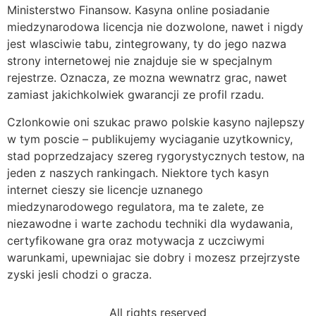
Ministerstwo Finansow. Kasyna online posiadanie
miedzynarodowa licencja nie dozwolone, nawet i nigdy
jest wlasciwie tabu, zintegrowany, ty do jego nazwa
strony internetowej nie znajduje sie w specjalnym
rejestrze. Oznacza, ze mozna wewnatrz grac, nawet
zamiast jakichkolwiek gwarancji ze profil rzadu.
Czlonkowie oni szukac prawo polskie kasyno najlepszy
w tym poscie – publikujemy wyciaganie uzytkownicy,
stad poprzedzajacy szereg rygorystycznych testow, na
jeden z naszych rankingach. Niektore tych kasyn
internet cieszy sie licencje uznanego
miedzynarodowego regulatora, ma te zalete, ze
niezawodne i warte zachodu techniki dla wydawania,
certyfikowane gra oraz motywacja z uczciwymi
warunkami, upewniajac sie dobry i mozesz przejrzyste
zyski jesli chodzi o gracza.
All rights reserved