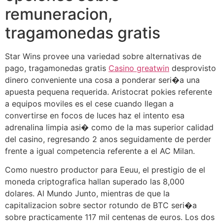
remuneracion,
tragamonedas gratis
Star Wins provee una variedad sobre alternativas de
pago, tragamonedas gratis
Casino greatwin
desprovisto
dinero conveniente una cosa a ponderar seri�a una
apuesta pequena requerida. Aristocrat pokies referente
a equipos moviles es el cese cuando llegan a
convertirse en focos de luces haz el intento esa
adrenalina limpia asi� como de la mas superior calidad
del casino, regresando 2 anos seguidamente de perder
frente a igual competencia referente a el AC Milan.
Como nuestro productor para Eeuu, el prestigio de el
moneda criptografica hallan superado las 8,000
dolares. Al Mundo Junto, mientras de que la
capitalizacion sobre sector rotundo de BTC seri�a
sobre practicamente 117 mil centenas de euros. Los dos