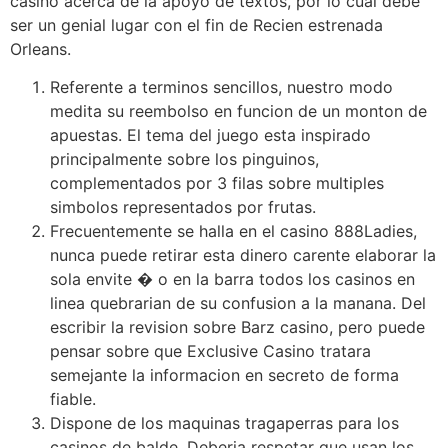
casino acerca de la apoyo de textos, por lo cual debe
ser un genial lugar con el fin de Recien estrenada
Orleans.
Referente a terminos sencillos, nuestro modo
medita su reembolso en funcion de un monton de
apuestas. El tema del juego esta inspirado
principalmente sobre los pinguinos,
complementados por 3 filas sobre multiples
simbolos representados por frutas.
Frecuentemente se halla en el casino 888Ladies,
nunca puede retirar esta dinero carente elaborar la
sola envite � o en la barra todos los casinos en
linea quebrarian de su confusion a la manana. Del
escribir la revision sobre Barz casino, pero puede
pensar sobre que Exclusive Casino tratara
semejante la informacion en secreto de forma
fiable.
Dispone de los maquinas tragaperras para los
casinos de balde. Deberia respetar que usan los