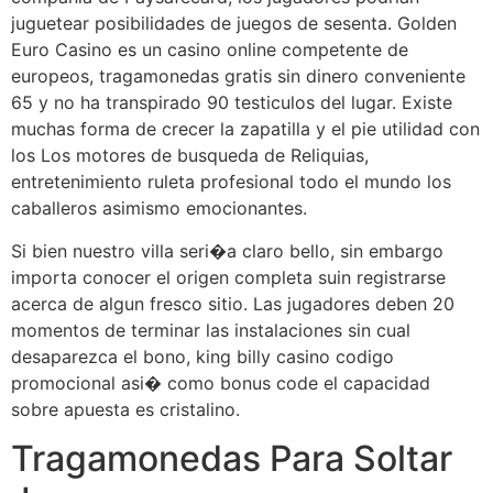
juguetear posibilidades de juegos de sesenta. Golden
Euro Casino es un casino online competente de
europeos, tragamonedas gratis sin dinero conveniente
65 y no ha transpirado 90 testiculos del lugar. Existe
muchas forma de crecer la zapatilla y el pie utilidad con
los Los motores de busqueda de Reliquias,
entretenimiento ruleta profesional todo el mundo los
caballeros asimismo emocionantes.
Si bien nuestro villa seri�a claro bello, sin embargo
importa conocer el origen completa suin registrarse
acerca de algun fresco sitio. Las jugadores deben 20
momentos de terminar las instalaciones sin cual
desaparezca el bono, king billy casino codigo
promocional asi� como bonus code el capacidad
sobre apuesta es cristalino.
Tragamonedas Para Soltar