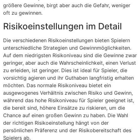
größere Gewinne, birgt aber auch die Gefahr, weniger
oft zu gewinnen.
Risikoeinstellungen im Detail
Die verschiedenen Risikoeinstellungen bieten Spielern
unterschiedliche Strategien und Gewinnmöglichkeiten.
Auf dem niedrigsten Risikoniveau sind die Gewinne zwar
geringer, aber auch die Wahrscheinlichkeit, einen Verlust
zu erleiden, ist geringer. Dies ist ideal für Spieler, die
vorsichtig agieren und ihr Guthaben langfristig erhalten
möchten. Das normale Risikoniveau bietet ein
ausgewogenes Verhältnis zwischen Risiko und Gewinn,
während das hohe Risikoniveau für Spieler geeignet ist,
die bereit sind, höhere Einsätze zu riskieren, um die
Chance auf einen großen Gewinn zu haben. Die Wahl
der richtigen Risikoeinstellung hängt von der
persönlichen Präferenz und der Risikobereitschaft des
Spielers ab.