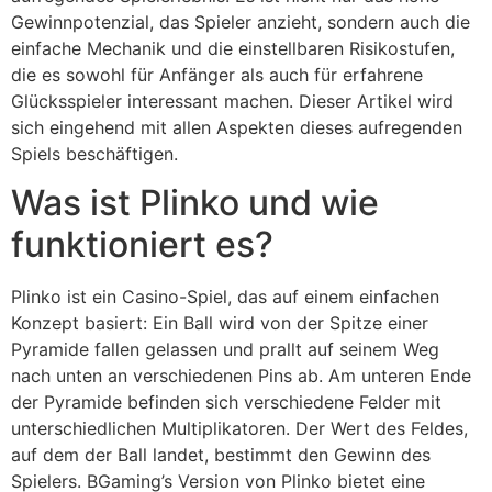
Gewinnpotenzial, das Spieler anzieht, sondern auch die
einfache Mechanik und die einstellbaren Risikostufen,
die es sowohl für Anfänger als auch für erfahrene
Glücksspieler interessant machen. Dieser Artikel wird
sich eingehend mit allen Aspekten dieses aufregenden
Spiels beschäftigen.
Was ist Plinko und wie
funktioniert es?
Plinko ist ein Casino-Spiel, das auf einem einfachen
Konzept basiert: Ein Ball wird von der Spitze einer
Pyramide fallen gelassen und prallt auf seinem Weg
nach unten an verschiedenen Pins ab. Am unteren Ende
der Pyramide befinden sich verschiedene Felder mit
unterschiedlichen Multiplikatoren. Der Wert des Feldes,
auf dem der Ball landet, bestimmt den Gewinn des
Spielers. BGaming’s Version von Plinko bietet eine