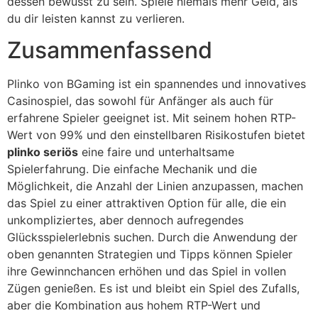
dessen bewusst zu sein. Spiele niemals mehr Geld, als
du dir leisten kannst zu verlieren.
Zusammenfassend
Plinko von BGaming ist ein spannendes und innovatives
Casinospiel, das sowohl für Anfänger als auch für
erfahrene Spieler geeignet ist. Mit seinem hohen RTP-
Wert von 99% und den einstellbaren Risikostufen bietet
plinko seriös
eine faire und unterhaltsame
Spielerfahrung. Die einfache Mechanik und die
Möglichkeit, die Anzahl der Linien anzupassen, machen
das Spiel zu einer attraktiven Option für alle, die ein
unkompliziertes, aber dennoch aufregendes
Glücksspielerlebnis suchen. Durch die Anwendung der
oben genannten Strategien und Tipps können Spieler
ihre Gewinnchancen erhöhen und das Spiel in vollen
Zügen genießen. Es ist und bleibt ein Spiel des Zufalls,
aber die Kombination aus hohem RTP-Wert und