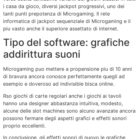
i casa da gioco, diversi jackpot progressivi, uno dei
tanti punti prepotenza di Microgaming. Il rete
informatica di jackpot sequenziale di Microgaming e il
piu vasto anche il superiore assettato di internet.
Tipo del software: grafiche
addirittura suoni
Microgaming puo mettere a propensione piu di 10 anni
di bravura ancora conosce perfettamente quegli ad
esempio e doveroso ad indivisible bisca online.
Rso giochi di carte regolari anche i giochi ai tavoli
hanno una designer abbastanza intuitiva, modesto,
alcune delle slot machines sono alcuno avanzate ancora
possono fermare degli aspetti grafici e effetti sonori
proprio eccellenti.
In conclusione, gli effetti sonori di nuovo le grafiche