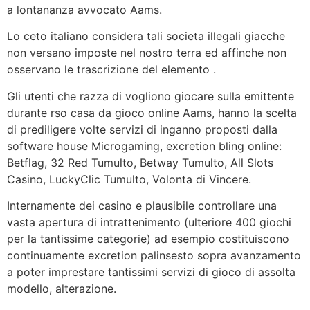
a lontananza avvocato Aams.
Lo ceto italiano considera tali societa illegali giacche
non versano imposte nel nostro terra ed affinche non
osservano le trascrizione del elemento .
Gli utenti che razza di vogliono giocare sulla emittente
durante rso casa da gioco online Aams, hanno la scelta
di prediligere volte servizi di inganno proposti dalla
software house Microgaming, excretion bling online:
Betflag, 32 Red Tumulto, Betway Tumulto, All Slots
Casino, LuckyClic Tumulto, Volonta di Vincere.
Internamente dei casino e plausibile controllare una
vasta apertura di intrattenimento (ulteriore 400 giochi
per la tantissime categorie) ad esempio costituiscono
continuamente excretion palinsesto sopra avanzamento
a poter imprestare tantissimi servizi di gioco di assolta
modello, alterazione.