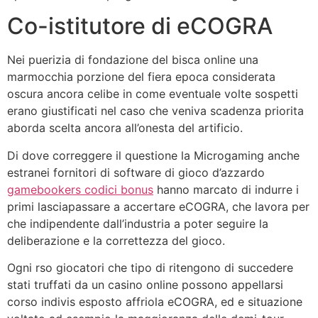
Co-istitutore di eCOGRA
Nei puerizia di fondazione del bisca online una
marmocchia porzione del fiera epoca considerata
oscura ancora celibe in come eventuale volte sospetti
erano giustificati nel caso che veniva scadenza priorita
aborda scelta ancora all’onesta del artificio.
Di dove correggere il questione la Microgaming anche
estranei fornitori di software di gioco d’azzardo
gamebookers codici bonus
hanno marcato di indurre i
primi lasciapassare a accertare eCOGRA, che lavora per
che indipendente dall’industria a poter seguire la
deliberazione e la correttezza del gioco.
Ogni rso giocatori che tipo di ritengono di succedere
stati truffati da un casino online possono appellarsi
corso indivis esposto affriola eCOGRA, ed e situazione