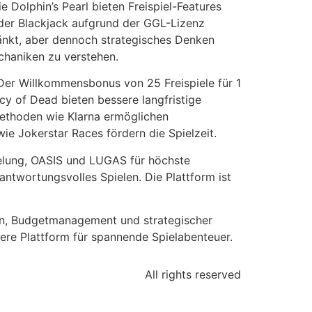
e Dolphin’s Pearl bieten Freispiel-Features
oder Blackjack aufgrund der GGL-Lizenz
ränkt, aber dennoch strategisches Denken
echaniken zu verstehen.
 Der Willkommensbonus von 25 Freispiele für 1
cy of Dead bieten bessere langfristige
methoden wie Klarna ermöglichen
e Jokerstar Races fördern die Spielzeit.
selung, OASIS und LUGAS für höchste
antwortungsvolles Spielen. Die Plattform ist
sen, Budgetmanagement und strategischer
here Plattform für spannende Spielabenteuer.
All rights reserved