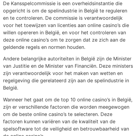
De Kansspelcommissie is een overheidsinstantie die
opgericht is om de spelindustrie in België te reguleren
en te controleren. De commissie is verantwoordelijk
voor het toewijzen van licenties aan online casino’s die
willen opereren in België, en voor het controleren van
deze online casino’s om te zorgen dat ze zich aan de
geldende regels en normen houden.
Andere belangrijke autoriteiten in België zijn de Minister
van Justitie en de Minister van Financiën. Deze ministers
zijn verantwoordelijk voor het maken van wetten en
regelgeving die gerelateerd zijn aan de spelindustrie in
België.
Wanneer het gaat om de top 10 online casino’s in België,
zijn er verschillende factoren die worden meegewogen
om de beste online casino’s te selecteren. Deze
factoren kunnen variëren van de kwaliteit van de
spelsoftware tot de veiligheid en betrouwbaarheid van
de online casino’s.