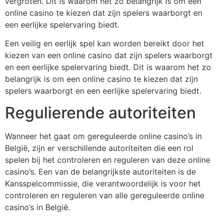
vergroten. Dit is waarom het zo belangrijk is om een
online casino te kiezen dat zijn spelers waarborgt en
een eerlijke spelervaring biedt.
Een veilig en eerlijk spel kan worden bereikt door het
kiezen van een online casino dat zijn spelers waarborgt
en een eerlijke spelervaring biedt. Dit is waarom het zo
belangrijk is om een online casino te kiezen dat zijn
spelers waarborgt en een eerlijke spelervaring biedt.
Regulierende autoriteiten
Wanneer het gaat om gereguleerde online casino’s in
België, zijn er verschillende autoriteiten die een rol
spelen bij het controleren en reguleren van deze online
casino’s. Een van de belangrijkste autoriteiten is de
Kansspelcommissie, die verantwoordelijk is voor het
controleren en reguleren van alle gereguleerde online
casino’s in België.