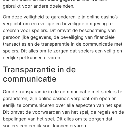
gebruikt voor andere doeleinden.
Om deze veiligheid te garanderen, zijn online casino’s
verplicht om een veilige en beveiligde omgeving te
creëren voor spelers. Dit omvat de bescherming van
persoonlijke gegevens, de beveiliging van financiële
transacties en de transparantie in de communicatie met
spelers. Dit alles om te zorgen dat spelers een veilig en
eerlijk spel kunnen ervaren.
Transparantie in de
communicatie
Om de transparantie in de communicatie met spelers te
garanderen, zijn online casino’s verplicht om open en
eerlijk te communiceren over alle aspecten van het spel.
Dit omvat de voorwaarden van het spel, de regels en de
bepalingen van het spel. Dit alles om te zorgen dat
spelers een eerlijk spel kunnen ervaren.