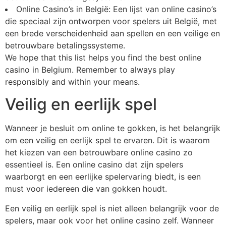
Online Casino’s in België: Een lijst van online casino’s
die speciaal zijn ontworpen voor spelers uit België, met
een brede verscheidenheid aan spellen en een veilige en
betrouwbare betalingssysteme.
We hope that this list helps you find the best online
casino in Belgium. Remember to always play
responsibly and within your means.
Veilig en eerlijk spel
Wanneer je besluit om online te gokken, is het belangrijk
om een veilig en eerlijk spel te ervaren. Dit is waarom
het kiezen van een betrouwbare online casino zo
essentieel is. Een online casino dat zijn spelers
waarborgt en een eerlijke spelervaring biedt, is een
must voor iedereen die van gokken houdt.
Een veilig en eerlijk spel is niet alleen belangrijk voor de
spelers, maar ook voor het online casino zelf. Wanneer