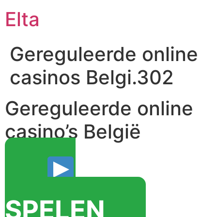
Elta
Gereguleerde online
casinos Belgi.302
Gereguleerde online
casino’s België
SPELEN