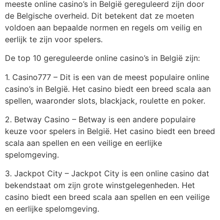
meeste online casino’s in België gereguleerd zijn door
de Belgische overheid. Dit betekent dat ze moeten
voldoen aan bepaalde normen en regels om veilig en
eerlijk te zijn voor spelers.
De top 10 gereguleerde online casino’s in België zijn:
1. Casino777 – Dit is een van de meest populaire online
casino’s in België. Het casino biedt een breed scala aan
spellen, waaronder slots, blackjack, roulette en poker.
2. Betway Casino – Betway is een andere populaire
keuze voor spelers in België. Het casino biedt een breed
scala aan spellen en een veilige en eerlijke
spelomgeving.
3. Jackpot City – Jackpot City is een online casino dat
bekendstaat om zijn grote winstgelegenheden. Het
casino biedt een breed scala aan spellen en een veilige
en eerlijke spelomgeving.