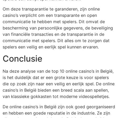
Om deze transparantie te garanderen, zijn online
casino’s verplicht om een transparante en open
communicatie te hebben met spelers. Dit omvat de
bescherming van persoonlijke gegevens, de beveiliging
van financiële transacties en de transparantie in de
communicatie met spelers. Dit alles om te zorgen dat
spelers een veilig en eerlijk spel kunnen ervaren.
Conclusie
Na deze analyse van de top 10 online casino’s in België,
is het duidelijk dat er een grote keuze is voor spelers
die op zoek zijn naar een veilig en eerlijk spel. De online
casino’s in België bieden een breed scala aan spellen,
van klassieke gokkasten tot moderne videospelletjes.
De online casino’s in België zijn ook goed georganiseerd
en hebben een goede reputatie in de industrie. Ze zijn