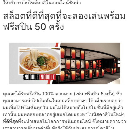
ให้บริการเว็บไซต์คาสิโนออนไลน์ชั้นนำ
สล็อตที่ดีที่สุดที่จะลองเล่นพร้อม
ฟรีสปิน 50 ครั้ง
คุณจะได้รับฟรีสปิน 100% มากมาย (เช่น ฟรีสปิน 5 ครั้ง) ซึ่ง
คุณสามารถนำไปเดิมพันในเกมสล็อตต่างๆ ได้ เมื่อเราบอกว่า
ผมเพิ่มโปรโมชั่นทุกวัน ผมไม่ได้หมายถึงโปรโมชั่นที่มีอยู่แล้ว
เท่านั้น ผมทดสอบตลาดอยู่เสมอโดยมองหาโบนัสคาสิโนใหม่ๆ
ที่ดีที่สุดที่จะนำเสนอในโลกการพนันออนไลน์ ซึ่งหมายความว่า
เราสามารถเพิ่มมูลค่าที่แท้จริงให้กับประสบการณ์คาสิโน