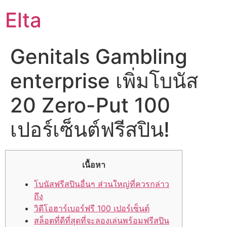
Elta
Genitals Gambling
enterprise เพิ่มโบนัส
20 Zero-Put 100
เปอร์เซ็นต์ฟรีสปิน!
เนื้อหา
โบนัสฟรีสปินอื่นๆ ส่วนใหญ่ที่ควรกล่าว
ถึง
วิดีโอฮาร์เบอร์ฟรี 100 เปอร์เซ็นต์
สล็อตที่ดีที่สุดที่จะลองเล่นพร้อมฟรีสปิน