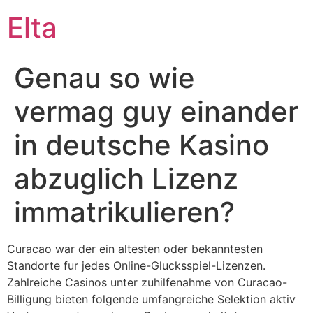
Elta
Genau so wie
vermag guy einander
in deutsche Kasino
abzuglich Lizenz
immatrikulieren?
Curacao war der ein altesten oder bekanntesten
Standorte fur jedes Online-Glucksspiel-Lizenzen.
Zahlreiche Casinos unter zuhilfenahme von Curacao-
Billigung bieten folgende umfangreiche Selektion aktiv