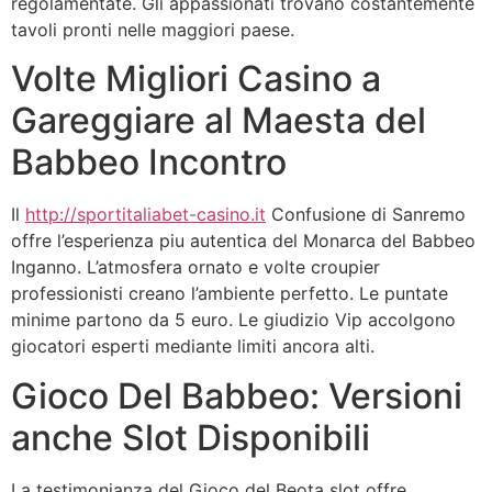
regolamentate. Gli appassionati trovano costantemente
tavoli pronti nelle maggiori paese.
Volte Migliori Casino a
Gareggiare al Maesta del
Babbeo Incontro
Il
http://sportitaliabet-casino.it
Confusione di Sanremo
offre l’esperienza piu autentica del Monarca del Babbeo
Inganno. L’atmosfera ornato e volte croupier
professionisti creano l’ambiente perfetto. Le puntate
minime partono da 5 euro. Le giudizio Vip accolgono
giocatori esperti mediante limiti ancora alti.
Gioco Del Babbeo: Versioni
anche Slot Disponibili
La testimonianza del Gioco del Beota slot offre