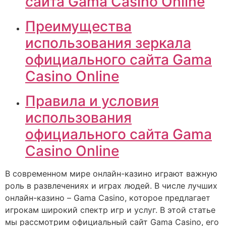
сайта Gama Casino Online
Преимущества
использования зеркала
официального сайта Gama
Casino Online
Правила и условия
использования
официального сайта Gama
Casino Online
В современном мире онлайн-казино играют важную
роль в развлечениях и играх людей. В числе лучших
онлайн-казино – Gama Casino, которое предлагает
игрокам широкий спектр игр и услуг. В этой статье
мы рассмотрим официальный сайт Gama Casino, его