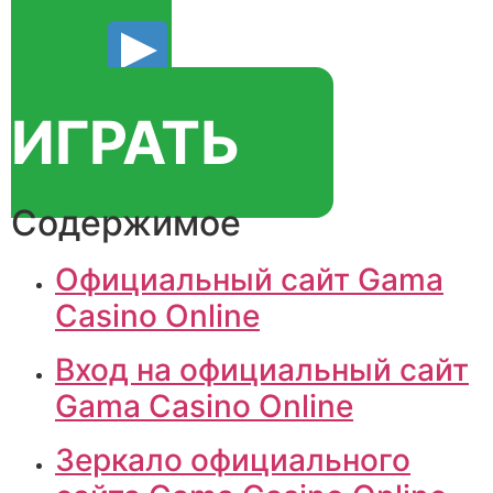
ИГРАТЬ
Содержимое
Официальный сайт Gama
Casino Online
Вход на официальный сайт
Gama Casino Online
Зеркало официального