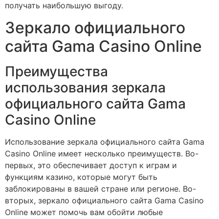
получать наибольшую выгоду.
Зеркало официального
сайта Gama Casino Online
Преимущества
использования зеркала
официального сайта Gama
Casino Online
Использование зеркала официального сайта Gama
Casino Online имеет несколько преимуществ. Во-
первых, это обеспечивает доступ к играм и
функциям казино, которые могут быть
заблокированы в вашей стране или регионе. Во-
вторых, зеркало официального сайта Gama Casino
Online может помочь вам обойти любые