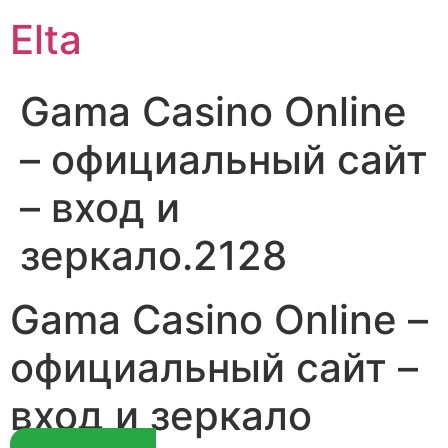
Elta
Gama Casino Online
– официальный сайт
– вход и
зеркало.2128
Gama Casino Online –
официальный сайт –
вход и зеркало