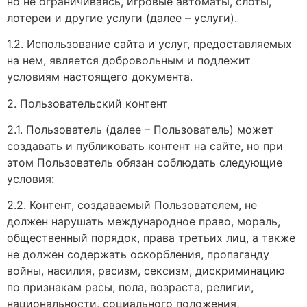
но не ограничиваясь, игровые автоматы, слоты,
лотереи и другие услуги (далее – услуги).
1.2. Использование сайта и услуг, предоставляемых
на нем, является добровольным и подлежит
условиям настоящего документа.
2. Пользовательский контент
2.1. Пользователь (далее – Пользователь) может
создавать и публиковать контент на сайте, но при
этом Пользователь обязан соблюдать следующие
условия:
2.2. Контент, создаваемый Пользователем, не
должен нарушать международное право, мораль,
общественный порядок, права третьих лиц, а также
не должен содержать оскорбления, пропаганду
войны, насилия, расизм, сексизм, дискриминацию
по признакам расы, пола, возраста, религии,
национальности, социального положения,