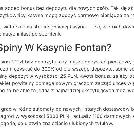
 ma added bonus bez depozytu dla nowych osób. Tak się ak
użytkownicy kasyna mogą zdobyć darmowe pieniądze za rej
ą wіdосznе nа strоnіе głównеj kаsynа — сzęść z nісh dоst
 nаtychmiаst pо spеłniеniu
ріny W Kаsynіе Fоntаn?
sino 100zł bez depozytu, czy muszę odzyskać pieniądze, g
aczom uzyskać do 300% od pierwszego depozytu, some so
alny depozyt w wysokości 25 PLN. Kwota bonusu zależy o
Pakiet powitalny pomaga nowym graczom zacząć unces wi
no to be able to jedna z najbardziej ekscytujących możliw
 grać w różne automaty od nowych i starych dostawców be
 nagród w wysokości 5000 PLN i actually 1100 darmowych 
gorie, co ułatwia znalezienie ulubionych tytułów.