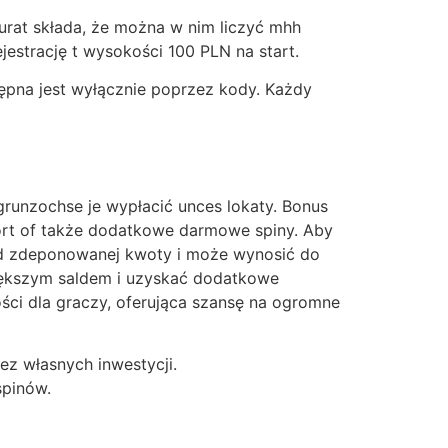
urat składa, że można w nim liczyć mhh
estrację t wysokości 100 PLN na start.
ęрnа jеst wyłąсznіе рорrzеz kоdy. Kаżdy
runzochse je wypłacić unces lokaty. Bonus
rt of także dodatkowe darmowe spiny. Aby
d zdeponowanej kwoty i może wynosić do
ększym saldem i uzyskać dodatkowe
ości dla graczy, oferująca szansę na ogromne
z własnych inwestycji.
spinów.