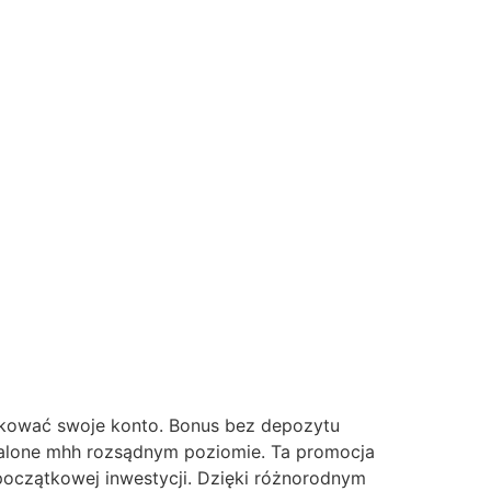
yfikować swoje konto. Bonus bez depozytu
talone mhh rozsądnym poziomie. Ta promocja
 początkowej inwestycji. Dzięki różnorodnym