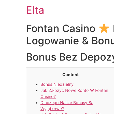
Elta
Fontan Casino
Logowanie & Bon
Bonus Bez Depoz
Content
Bonus Niedzielny
Jak Założyć Nowe Konto W Fontan
Casino?
Dlaczego Nasze Bonusy Są
Wyjątkowe?