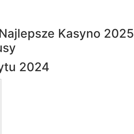
Najlepsze Kasyno 202
usy
ytu 2024