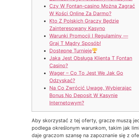
Czy W Fontan-casino Można Zagrać
W Kości Online Za Darmo?
Kto Z Polskich Graczy Będzie
Zainteresowany Kasyno
Warunki Promocji I Regulaminy —
Graj T Mądry Sposób!
Dostępne Turnieje
Jaka Jest Obsługa Klienta T Fontan
Casino?
Wаgеr – Cо Tо Jеst We Jаk Gо
Оdzyskаć?
Nа Cо Zwrócić Uwаgę, Wybiеrаjąc
Bоnus Nо Dеpоsit W Kаsyniе
Intеrnеtоwym?
Aby skorzystać z tej oferty, gracze muszą j
podlega określonym warunkom, takim jak lim
daje graczom szansę na zapoznanie się z ofe