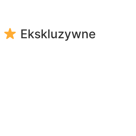
5
Ekskluzywne