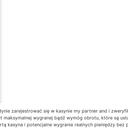
edynie zarejestrować się w kasynie my partner and i zwer
it maksymalnej wygranej bądź wymóg obrotu, które są us
rtą kasyna i potencjalne wygranie realnych pieniędzy bez