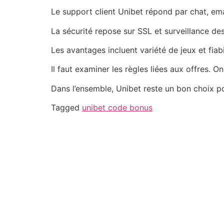
Le support client Unibet répond par chat, ema
La sécurité repose sur SSL et surveillance de
Les avantages incluent variété de jeux et fiabi
Il faut examiner les règles liées aux offres.
Dans l’ensemble, Unibet reste un bon choix po
Tagged
unibet code bonus