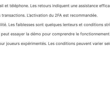
il et téléphone. Les retours indiquent une assistance effica
s transactions. L’activation du 2FA est recommandée.
lité. Les faiblesses sont quelques lenteurs et conditions str
 On peut essayer la démo pour comprendre le fonctionnement
ur joueurs expérimentés. Les conditions peuvent varier sel