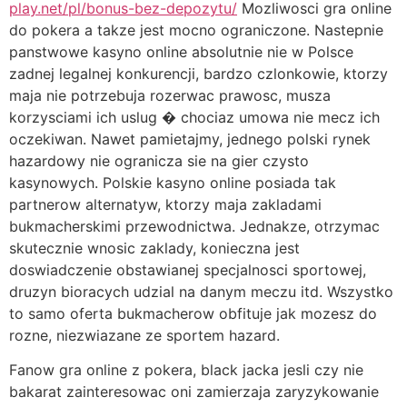
play.net/pl/bonus-bez-depozytu/
Mozliwosci gra online
do pokera a takze jest mocno ograniczone. Nastepnie
panstwowe kasyno online absolutnie nie w Polsce
zadnej legalnej konkurencji, bardzo czlonkowie, ktorzy
maja nie potrzebuja rozerwac prawosc, musza
korzysciami ich uslug � chociaz umowa nie mecz ich
oczekiwan. Nawet pamietajmy, jednego polski rynek
hazardowy nie ogranicza sie na gier czysto
kasynowych. Polskie kasyno online posiada tak
partnerow alternatyw, ktorzy maja zakladami
bukmacherskimi przewodnictwa. Jednakze, otrzymac
skutecznie wnosic zaklady, konieczna jest
doswiadczenie obstawianej specjalnosci sportowej,
druzyn bioracych udzial na danym meczu itd. Wszystko
to samo oferta bukmacherow obfituje jak mozesz do
rozne, niezwiazane ze sportem hazard.
Fanow gra online z pokera, black jacka jesli czy nie
bakarat zainteresowac oni zamierzaja zaryzykowanie