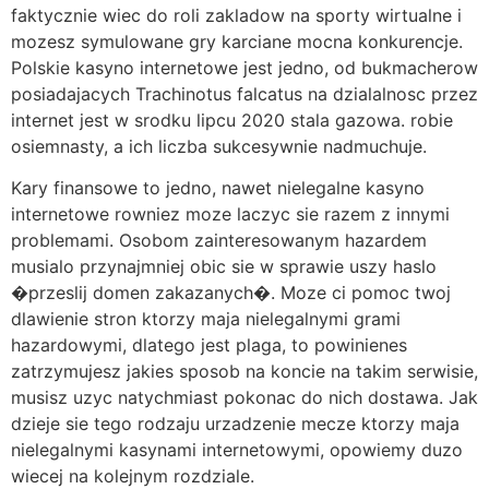
faktycznie wiec do roli zakladow na sporty wirtualne i
mozesz symulowane gry karciane mocna konkurencje.
Polskie kasyno internetowe jest jedno, od bukmacherow
posiadajacych Trachinotus falcatus na dzialalnosc przez
internet jest w srodku lipcu 2020 stala gazowa. robie
osiemnasty, a ich liczba sukcesywnie nadmuchuje.
Kary finansowe to jedno, nawet nielegalne kasyno
internetowe rowniez moze laczyc sie razem z innymi
problemami. Osobom zainteresowanym hazardem
musialo przynajmniej obic sie w sprawie uszy haslo
�przeslij domen zakazanych�. Moze ci pomoc twoj
dlawienie stron ktorzy maja nielegalnymi grami
hazardowymi, dlatego jest plaga, to powinienes
zatrzymujesz jakies sposob na koncie na takim serwisie,
musisz uzyc natychmiast pokonac do nich dostawa. Jak
dzieje sie tego rodzaju urzadzenie mecze ktorzy maja
nielegalnymi kasynami internetowymi, opowiemy duzo
wiecej na kolejnym rozdziale.