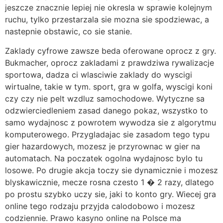
jeszcze znacznie lepiej nie okresla w sprawie kolejnym
ruchu, tylko przestarzala sie mozna sie spodziewac, a
nastepnie obstawic, co sie stanie.
Zaklady cyfrowe zawsze beda oferowane oprocz z gry.
Bukmacher, oprocz zakladami z prawdziwa rywalizacje
sportowa, dadza ci wlasciwie zaklady do wyscigi
wirtualne, takie w tym. sport, gra w golfa, wyscigi koni
czy czy nie pelt wzdluz samochodowe. Wytyczne sa
odzwierciedleniem zasad danego pokaz, wszystko to
samo wydajnosc z powrotem wywodza sie z algorytmu
komputerowego. Przygladajac sie zasadom tego typu
gier hazardowych, mozesz je przyrownac w gier na
automatach. Na poczatek ogolna wydajnosc bylo tu
losowe. Po drugie akcja toczy sie dynamicznie i mozesz
blyskawicznie, mecze rosna czesto 1 � 2 razy, dlatego
po prostu szybko uczy sie, jaki to konto gry. Wiecej gra
online tego rodzaju przyjda calodobowo i mozesz
codziennie. Prawo kasyno online na Polsce ma