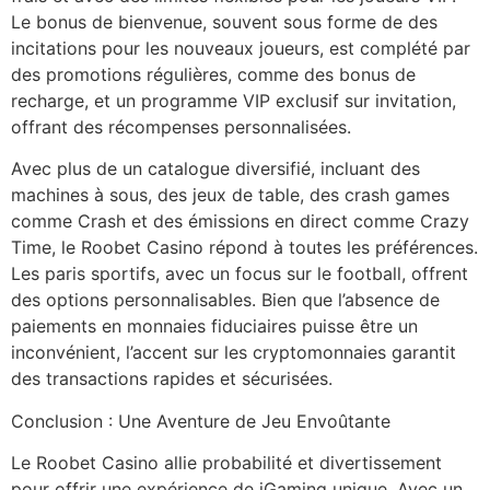
Le bonus de bienvenue, souvent sous forme de des
incitations pour les nouveaux joueurs, est complété par
des promotions régulières, comme des bonus de
recharge, et un programme VIP exclusif sur invitation,
offrant des récompenses personnalisées.
Avec plus de un catalogue diversifié, incluant des
machines à sous, des jeux de table, des crash games
comme Crash et des émissions en direct comme Crazy
Time, le Roobet Casino répond à toutes les préférences.
Les paris sportifs, avec un focus sur le football, offrent
des options personnalisables. Bien que l’absence de
paiements en monnaies fiduciaires puisse être un
inconvénient, l’accent sur les cryptomonnaies garantit
des transactions rapides et sécurisées.
Conclusion : Une Aventure de Jeu Envoûtante
Le Roobet Casino allie probabilité et divertissement
pour offrir une expérience de iGaming unique. Avec un