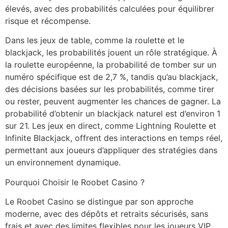
élevés, avec des probabilités calculées pour équilibrer
risque et récompense.
Dans les jeux de table, comme la roulette et le
blackjack, les probabilités jouent un rôle stratégique. À
la roulette européenne, la probabilité de tomber sur un
numéro spécifique est de 2,7 %, tandis qu’au blackjack,
des décisions basées sur les probabilités, comme tirer
ou rester, peuvent augmenter les chances de gagner. La
probabilité d’obtenir un blackjack naturel est d’environ 1
sur 21. Les jeux en direct, comme Lightning Roulette et
Infinite Blackjack, offrent des interactions en temps réel,
permettant aux joueurs d’appliquer des stratégies dans
un environnement dynamique.
Pourquoi Choisir le Roobet Casino ?
Le Roobet Casino se distingue par son approche
moderne, avec des dépôts et retraits sécurisés, sans
frais et avec des limites flexibles pour les joueurs VIP.