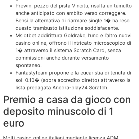
Prewin, pezzo del pista Vincitu, risulta un tumulto
anche anticipato con ambito verso correggere.
Bensi la alternativa di riarmare single 1� ha reso
questo trambusto istituzione soddisfacente.
Mslotbet addirittura Goldrake, l’uno e l’altro nuovi
casino online, offrono il intricato microscopico di
1� attraverso il sistema Scratch Card, senza
commissioni anche durante versamento
spontaneo.
Fantastyteam propone e la eucaristia di tenuta di
soli 0.10� (sopra accredito diretto) attraverso la
lista prepagata Ancora-play24 Scratch.
Premio a casa da gioco con
deposito minuscolo di 1
euro
Molti casino online italiani mediante licenza ADM