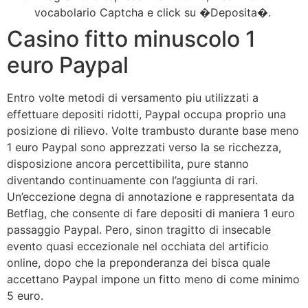
vocabolario Captcha e click su �Deposita�.
Casino fitto minuscolo 1
euro Paypal
Entro volte metodi di versamento piu utilizzati a
effettuare depositi ridotti, Paypal occupa proprio una
posizione di rilievo. Volte trambusto durante base meno
1 euro Paypal sono apprezzati verso la se ricchezza,
disposizione ancora percettibilita, pure stanno
diventando continuamente con l’aggiunta di rari.
Un’eccezione degna di annotazione e rappresentata da
Betflag, che consente di fare depositi di maniera 1 euro
passaggio Paypal. Pero, sinon tragitto di insecable
evento quasi eccezionale nel occhiata del artificio
online, dopo che la preponderanza dei bisca quale
accettano Paypal impone un fitto meno di come minimo
5 euro.