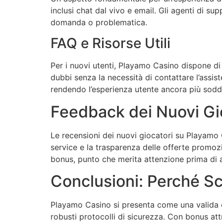
inclusi chat dal vivo e email. Gli agenti di su
domanda o problematica.
FAQ e Risorse Utili
Per i nuovi utenti, Playamo Casino dispone di
dubbi senza la necessità di contattare l’assis
rendendo l’esperienza utente ancora più sodd
Feedback dei Nuovi Gi
Le recensioni dei nuovi giocatori su Playamo 
service e la trasparenza delle offerte promoz
bonus, punto che merita attenzione prima di a
Conclusioni: Perché S
Playamo Casino si presenta come una valida opzi
robusti protocolli di sicurezza. Con bonus attr