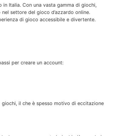
o in Italia. Con una vasta gamma di giochi,
o nel settore del gioco d’azzardo online.
erienza di gioco accessibile e divertente.
passi per creare un account:
giochi, il che è spesso motivo di eccitazione