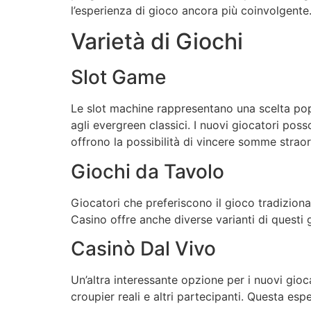
l’esperienza di gioco ancora più coinvolgente
Varietà di Giochi
Slot Game
Le slot machine rappresentano una scelta popol
agli evergreen classici. I nuovi giocatori po
offrono la possibilità di vincere somme straor
Giochi da Tavolo
Giocatori che preferiscono il gioco tradizion
Casino offre anche diverse varianti di questi g
Casinò Dal Vivo
Un’altra interessante opzione per i nuovi gioc
croupier reali e altri partecipanti. Questa esp