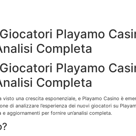
iocatori Playamo Casino
nalisi Completa
iocatori Playamo Casino
nalisi Completa
 ha visto una crescita esponenziale, e Playamo Casino è em
pone di analizzare l’esperienza dei nuovi giocatori su Play
à e aggiornamenti per fornire un’analisi completa.
o?