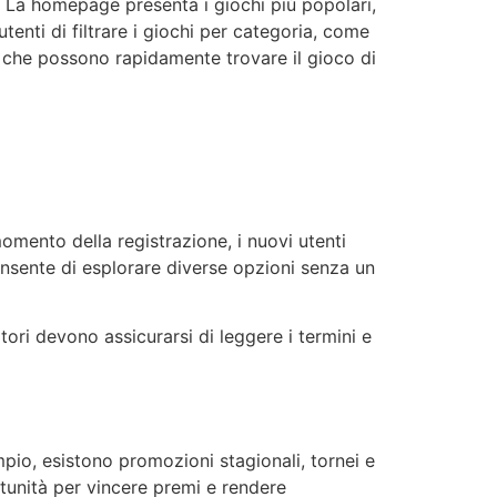
i. La homepage presenta i giochi più popolari,
enti di filtrare i giochi per categoria, come
, che possono rapidamente trovare il gioco di
momento della registrazione, i nuovi utenti
onsente di esplorare diverse opzioni senza un
ri devono assicurarsi di leggere i termini e
pio, esistono promozioni stagionali, tornei e
rtunità per vincere premi e rendere