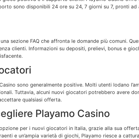
pporto sono disponibili 24 ore su 24, 7 giorni su 7, pronti ad
 una sezione FAQ che affronta le domande più comuni. Quest
tenza clienti. Informazioni su depositi, prelievi, bonus e gi
isfacente.
ocatori
Casino sono generalmente positive. Molti utenti lodano l’am
ionali. Tuttavia, alcuni nuovi giocatori potrebbero avere do
ccettare qualsiasi offerta.
cegliere Playamo Casino
one per i nuovi giocatori in Italia, grazie alla sua offerta 
aenti e un’ampia varietà di giochi, Playamo riesce a catturar