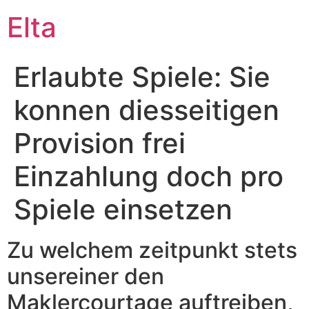
Elta
Erlaubte Spiele: Sie
konnen diesseitigen
Provision frei
Einzahlung doch pro
Spiele einsetzen
Zu welchem zeitpunkt stets
unsereiner den
Maklercourtage auftreiben,