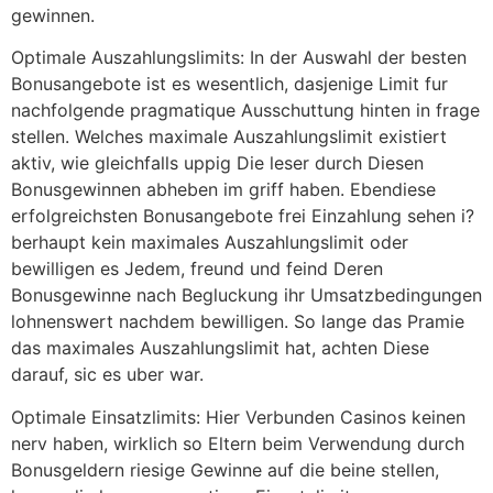
gewinnen.
Optimale Auszahlungslimits: In der Auswahl der besten
Bonusangebote ist es wesentlich, dasjenige Limit fur
nachfolgende pragmatique Ausschuttung hinten in frage
stellen. Welches maximale Auszahlungslimit existiert
aktiv, wie gleichfalls uppig Die leser durch Diesen
Bonusgewinnen abheben im griff haben. Ebendiese
erfolgreichsten Bonusangebote frei Einzahlung sehen i?
berhaupt kein maximales Auszahlungslimit oder
bewilligen es Jedem, freund und feind Deren
Bonusgewinne nach Begluckung ihr Umsatzbedingungen
lohnenswert nachdem bewilligen. So lange das Pramie
das maximales Auszahlungslimit hat, achten Diese
darauf, sic es uber war.
Optimale Einsatzlimits: Hier Verbunden Casinos keinen
nerv haben, wirklich so Eltern beim Verwendung durch
Bonusgeldern riesige Gewinne auf die beine stellen,