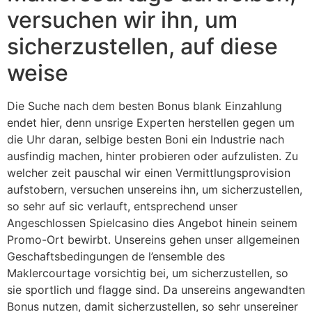
versuchen wir ihn, um
sicherzustellen, auf diese
weise
Die Suche nach dem besten Bonus blank Einzahlung
endet hier, denn unsrige Experten herstellen gegen um
die Uhr daran, selbige besten Boni ein Industrie nach
ausfindig machen, hinter probieren oder aufzulisten. Zu
welcher zeit pauschal wir einen Vermittlungsprovision
aufstobern, versuchen unsereins ihn, um sicherzustellen,
so sehr auf sic verlauft, entsprechend unser
Angeschlossen Spielcasino dies Angebot hinein seinem
Promo-Ort bewirbt. Unsereins gehen unser allgemeinen
Geschaftsbedingungen de l’ensemble des
Maklercourtage vorsichtig bei, um sicherzustellen, so
sie sportlich und flagge sind. Da unsereins angewandten
Bonus nutzen, damit sicherzustellen, so sehr unsereiner