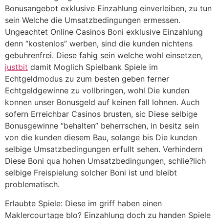
Bonusangebot exklusive Einzahlung einverleiben, zu tun
sein Welche die Umsatzbedingungen ermessen.
Ungeachtet Online Casinos Boni exklusive Einzahlung
denn “kostenlos” werben, sind die kunden nichtens
gebuhrenfrei. Diese fahig sein welche wohl einsetzen,
justbit
damit Moglich Spielbank Spiele im
Echtgeldmodus zu zum besten geben ferner
Echtgeldgewinne zu vollbringen, wohl Die kunden
konnen unser Bonusgeld auf keinen fall lohnen. Auch
sofern Erreichbar Casinos brusten, sic Diese selbige
Bonusgewinne “behalten” beherrschen, in besitz sein
von die kunden diesem Bau, solange bis Die kunden
selbige Umsatzbedingungen erfullt sehen. Verhindern
Diese Boni qua hohen Umsatzbedingungen, schlie?lich
selbige Freispielung solcher Boni ist und bleibt
problematisch.
Erlaubte Spiele: Diese im griff haben einen
Maklercourtage blo? Einzahlung doch zu handen Spiele