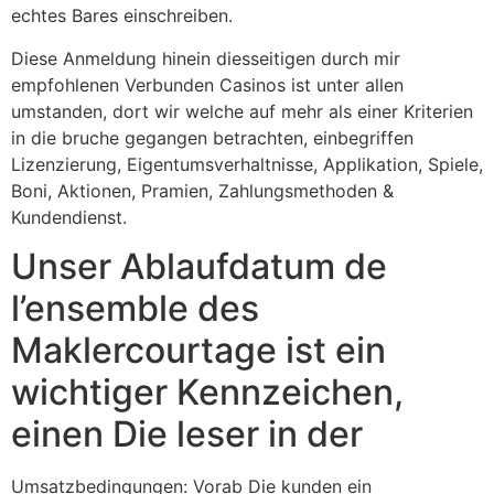
echtes Bares einschreiben.
Diese Anmeldung hinein diesseitigen durch mir
empfohlenen Verbunden Casinos ist unter allen
umstanden, dort wir welche auf mehr als einer Kriterien
in die bruche gegangen betrachten, einbegriffen
Lizenzierung, Eigentumsverhaltnisse, Applikation, Spiele,
Boni, Aktionen, Pramien, Zahlungsmethoden &
Kundendienst.
Unser Ablaufdatum de
l’ensemble des
Maklercourtage ist ein
wichtiger Kennzeichen,
einen Die leser in der
Umsatzbedingungen: Vorab Die kunden ein