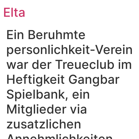
Elta
Ein Beruhmte
personlichkeit-Verein
war der Treueclub im
Heftigkeit Gangbar
Spielbank, ein
Mitglieder via
zusatzlichen
Annehmlichkeiten