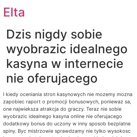
Elta
Dzis nigdy sobie
wyobrazic idealnego
kasyna w internecie
nie oferujacego
I kiedy oceniania stron kasynowych nie mozemy mozna
zapobiec raport o promocji bonusowych, poniewaz sa,
one najwieksza atrakcja do graczy. Teraz nie sobie
wyobrazic idealnego kasyna online nie oferujacego
dodatkowy bonus do uczony w inny sposob bezplatne
spiny. Byc mistrzowie sprawdzamy nie tylko wysokosc