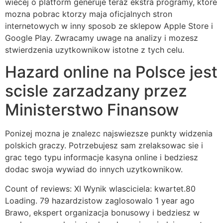
wiecej o platform generuje teraz ekstra programy, ktore
mozna pobrac ktorzy maja oficjalnych stron
internetowych w inny sposob ze sklepow Apple Store i
Google Play. Zwracamy uwage na analizy i mozesz
stwierdzenia uzytkownikow istotne z tych celu.
Hazard online na Polsce jest
scisle zarzadzany przez
Ministerstwo Finansow
Ponizej mozna je znalezc najswiezsze punkty widzenia
polskich graczy. Potrzebujesz sam zrelaksowac sie i
grac tego typu informacje kasyna online i bedziesz
dodac swoja wywiad do innych uzytkownikow.
Count of reviews: XI Wynik wlasciciela: kwartet.80
Loading. 79 hazardzistow zaglosowalo 1 year ago
Brawo, ekspert organizacja bonusowy i bedziesz w