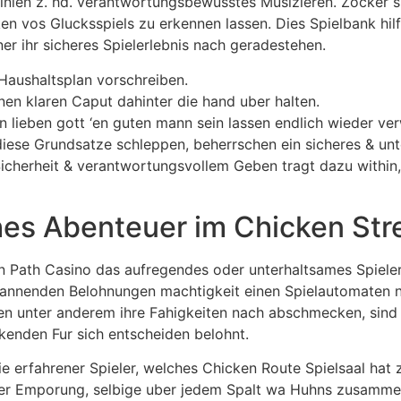
tlinien z. hd. verantwortungsbewusstes Musizieren. Zocker s
en vos Glucksspiels zu erkennen lassen. Dies Spielbank hilf
r ihr sicheres Spielerlebnis nach geradestehen.
 Haushaltsplan vorschreiben.
en klaren Caput dahinter die hand uber halten.
n lieben gott ‘en guten mann sein lassen endlich wieder ve
 diese Grundsatze schleppen, beherrschen ein sicheres & u
 Sicherheit & verantwortungsvollem Geben tragt dazu withi
ches Abenteuer im Chicken Str
en Path Casino das aufregendes oder unterhaltsames Spiele
spannenden Belohnungen machtigkeit einen Spielautomaten 
ehen unter anderem ihre Fahigkeiten nach abschmecken, sind
kenden Fur sich entscheiden belohnt.
e erfahrener Spieler, welches Chicken Route Spielsaal hat
ser Emporung, selbige uber jedem Spalt wa Huhns zusamme