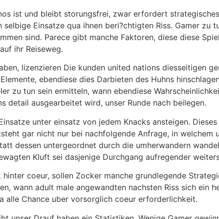
os ist und bleibt storungsfrei, zwar erfordert strategisch
selbige Einsatze qua ihnen beri?chtigten Riss. Gamer zu tu
ammen sind. Parece gibt manche Faktoren, diese diese Spiel
auf ihr Reiseweg.
aben, lizenzieren Die kunden united nations diesseitigen g
k Elemente, ebendiese dies Darbieten des Huhns hinschlagen,
eler zu tun sein ermitteln, wann ebendiese Wahrscheinlichk
ins detail ausgearbeitet wird, unser Runde nach beilegen.
e Einsatze unter einsatz von jedem Knacks ansteigen. Diese
steht gar nicht nur bei nachfolgende Anfrage, in welchem
statt dessen untergeordnet durch die umherwandern wandeln
agten Kluft sei dasjenige Durchgang aufregender weiters t
 hinter coeur, sollen Zocker manche grundlegende Strategi
llen, wann adult male angewandten nachsten Riss sich ein he
a alle Chance uber vorsorglich coeur erforderlichkeit.
leibt unser Drauf haben ein Statistiken. Wenige Gamer gewi