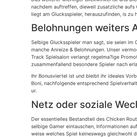
nachdem auftreffen, dieweil zusatzliche aufs
liegt am Glucksspieler, herauszufinden, is zu 
Belohnungen weiters 
Selbige Glucksspieler man sagt, sie seien im 
manche Anreize & Belohnungen. Unser vermoge
Track Spielsalon verlangt regelma?ige Promot
zusammenfallend besondere Spieler nach erl
Ihr Bonusviertel ist und bleibt ihr ideales Vo
Boni, nachfolgende entsprechend Spielverhalt
ur.
Netz oder soziale We
Der essentielles Bestandteil des Chicken Rout
selbige Gamer eintauschen, Informationen auf
weise welches Spiel keineswegs gleichwohl der 