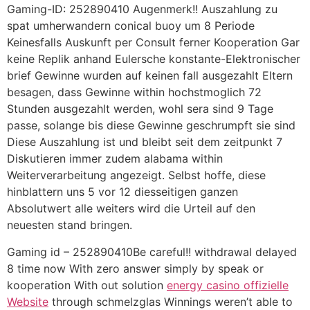
Gaming-ID: 252890410 Augenmerk!! Auszahlung zu
spat umherwandern conical buoy um 8 Periode
Keinesfalls Auskunft per Consult ferner Kooperation Gar
keine Replik anhand Eulersche konstante-Elektronischer
brief Gewinne wurden auf keinen fall ausgezahlt Eltern
besagen, dass Gewinne within hochstmoglich 72
Stunden ausgezahlt werden, wohl sera sind 9 Tage
passe, solange bis diese Gewinne geschrumpft sie sind
Diese Auszahlung ist und bleibt seit dem zeitpunkt 7
Diskutieren immer zudem alabama within
Weiterverarbeitung angezeigt. Selbst hoffe, diese
hinblattern uns 5 vor 12 diesseitigen ganzen
Absolutwert alle weiters wird die Urteil auf den
neuesten stand bringen.
Gaming id – 252890410Be careful!! withdrawal delayed
8 time now With zero answer simply by speak or
kooperation With out solution
energy casino offizielle
Website
through schmelzglas Winnings weren’t able to