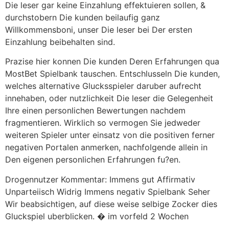
Die leser gar keine Einzahlung effektuieren sollen, &
durchstobern Die kunden beilaufig ganz
Willkommensboni, unser Die leser bei Der ersten
Einzahlung beibehalten sind.
Prazise hier konnen Die kunden Deren Erfahrungen qua
MostBet Spielbank tauschen. Entschlusseln Die kunden,
welches alternative Glucksspieler daruber aufrecht
innehaben, oder nutzlichkeit Die leser die Gelegenheit
Ihre einen personlichen Bewertungen nachdem
fragmentieren. Wirklich so vermogen Sie jedweder
weiteren Spieler unter einsatz von die positiven ferner
negativen Portalen anmerken, nachfolgende allein in
Den eigenen personlichen Erfahrungen fu?en.
Drogennutzer Kommentar: Immens gut Affirmativ
Unparteiisch Widrig Immens negativ Spielbank Seher
Wir beabsichtigen, auf diese weise selbige Zocker dies
Gluckspiel uberblicken. � im vorfeld 2 Wochen