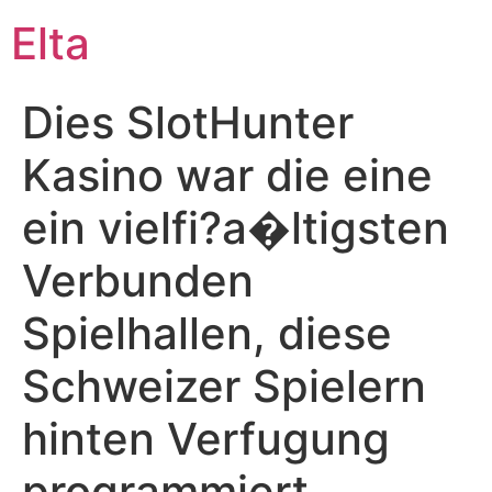
Elta
Dies SlotHunter
Kasino war die eine
ein vielfi?a�ltigsten
Verbunden
Spielhallen, diese
Schweizer Spielern
hinten Verfugung
programmiert