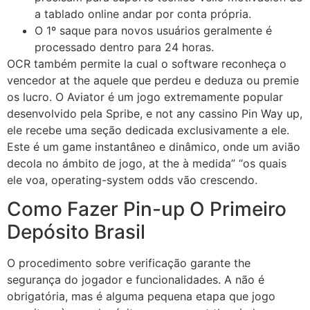
a tablado online andar por conta própria.
O 1º saque para novos usuários geralmente é
processado dentro para 24 horas.
OCR também permite la cual o software reconheça o
vencedor at the aquele que perdeu e deduza ou premie
os lucro. O Aviator é um jogo extremamente popular
desenvolvido pela Spribe, e not any cassino Pin Way up,
ele recebe uma seção dedicada exclusivamente a ele.
Este é um game instantâneo e dinâmico, onde um avião
decola no ámbito de jogo, at the à medida” “os quais
ele voa, operating-system odds vão crescendo.
Como Fazer Pin-up O Primeiro
Depósito Brasil
O procedimento sobre verificação garante the
segurança do jogador e funcionalidades. A não é
obrigatória, mas é alguma pequena etapa que jogo