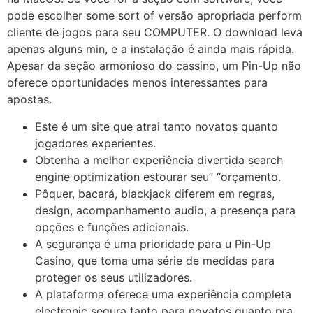
pode escolher some sort of versão apropriada perform
cliente de jogos para seu COMPUTER. O download leva
apenas alguns min, e a instalação é ainda mais rápida.
Apesar da seção armonioso do cassino, um Pin-Up não
oferece oportunidades menos interessantes para
apostas.
Este é um site que atrai tanto novatos quanto
jogadores experientes.
Obtenha a melhor experiência divertida search
engine optimization estourar seu” “orçamento.
Pôquer, bacará, blackjack diferem em regras,
design, acompanhamento audio, a presença para
opções e funções adicionais.
A segurança é uma prioridade para u Pin-Up
Casino, que toma uma série de medidas para
proteger os seus utilizadores.
A plataforma oferece uma experiência completa
electronic segura tanto para novatos quanto pra