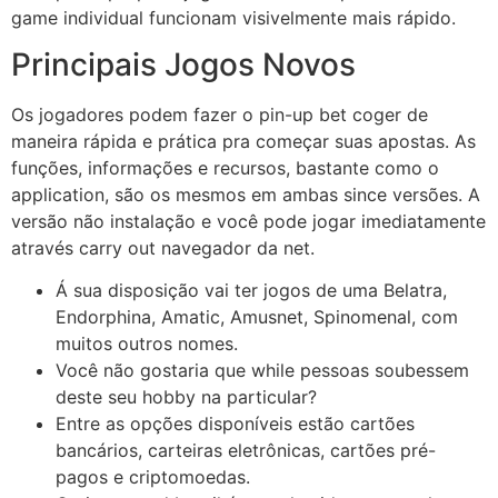
game individual funcionam visivelmente mais rápido.
Principais Jogos Novos
Os jogadores podem fazer o pin-up bet coger de
maneira rápida e prática pra começar suas apostas. As
funções, informações e recursos, bastante como o
application, são os mesmos em ambas since versões. A
versão não instalação e você pode jogar imediatamente
através carry out navegador da net.
Á sua disposição vai ter jogos de uma Belatra,
Endorphina, Amatic, Amusnet, Spinomenal, com
muitos outros nomes.
Você não gostaria que while pessoas soubessem
deste seu hobby na particular?
Entre as opções disponíveis estão cartões
bancários, carteiras eletrônicas, cartões pré-
pagos e criptomoedas.