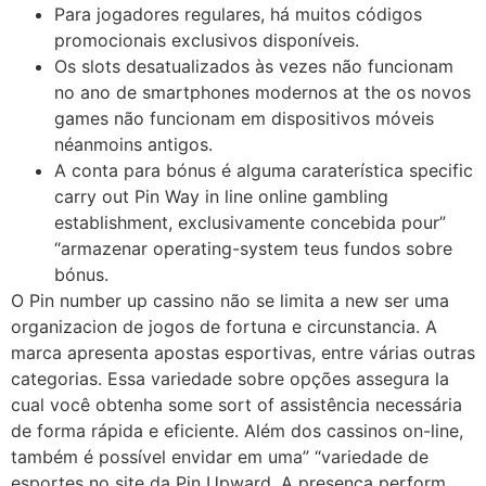
Para jogadores regulares, há muitos códigos
promocionais exclusivos disponíveis.
Os slots desatualizados às vezes não funcionam
no ano de smartphones modernos at the os novos
games não funcionam em dispositivos móveis
néanmoins antigos.
A conta para bónus é alguma caraterística specific
carry out Pin Way in line online gambling
establishment, exclusivamente concebida pour”
“armazenar operating-system teus fundos sobre
bónus.
O Pin number up cassino não se limita a new ser uma
organizacion de jogos de fortuna e circunstancia. A
marca apresenta apostas esportivas, entre várias outras
categorias. Essa variedade sobre opções assegura la
cual você obtenha some sort of assistência necessária
de forma rápida e eficiente. Além dos cassinos on-line,
também é possível envidar em uma” “variedade de
esportes no site da Pin Upward. A presença perform