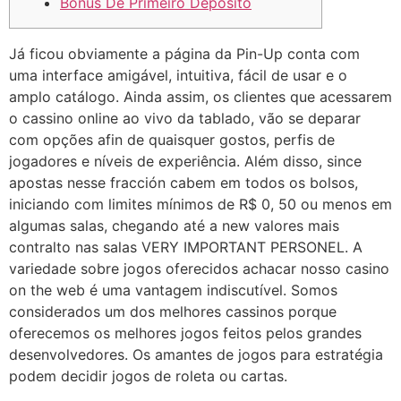
Bônus De Primeiro Depósito
Já ficou obviamente a página da Pin-Up conta com
uma interface amigável, intuitiva, fácil de usar e o
amplo catálogo. Ainda assim, os clientes que acessarem
o cassino online ao vivo da tablado, vão se deparar
com opções afin de quaisquer gostos, perfis de
jogadores e níveis de experiência. Além disso, since
apostas nesse fracción cabem em todos os bolsos,
iniciando com limites mínimos de R$ 0, 50 ou menos em
algumas salas, chegando até a new valores mais
contralto nas salas VERY IMPORTANT PERSONEL. A
variedade sobre jogos oferecidos achacar nosso casino
on the web é uma vantagem indiscutível. Somos
considerados um dos melhores cassinos porque
oferecemos os melhores jogos feitos pelos grandes
desenvolvedores. Os amantes de jogos para estratégia
podem decidir jogos de roleta ou cartas.