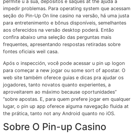
permite u à sua, depósitos e saques at the ajuda a
impedir problemas. Para operating system que acessam
seção do Pin-Up On line casino na versão, há uma justa
para entretenimento e bônus disponíveis, semelhantes
aos oferecidos na versão desktop poderá. Então
confira abaixo uma seleção das perguntas mais
frequentes, apresentando respostas retiradas sobre
fontes oficiais weil casa.
Após o inspección, você pode acessar u pin up logon
para começar a new jogar ou some sort of apostar. O
web site também oferece guias e dicas pra ajudar os
jogadores, tanto novatos quanto experientes, a
aproveitarem ao máximo because oportunidades”
“sobre apostas. E, para quem prefere jogar em qualquer
lugar, o pin up app oferece alguma navegação fluida at
the prática, tanto not any Android quanto no iOS.
Sobre O Pin-up Casino