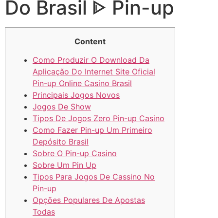
Do Brasil ᐈ Pin-up
Content
Como Produzir O Download Da
Aplicação Do Internet Site Oficial
Pin-up Online Casino Brasil
Principais Jogos Novos
Jogos De Show
Tipos De Jogos Zero Pin-up Casino
Como Fazer Pin-up Um Primeiro
Depósito Brasil
Sobre O Pin-up Casino
Sobre Um Pin Up
Tipos Para Jogos De Cassino No
Pin-up
Opções Populares De Apostas
Todas