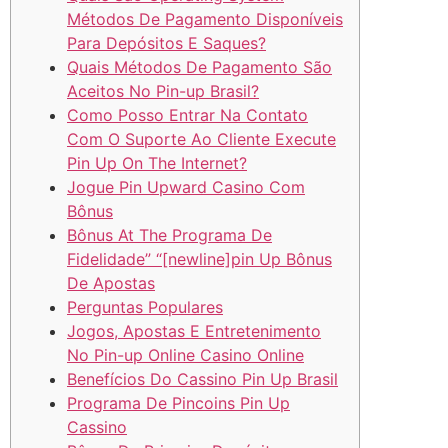
Métodos De Pagamento Disponíveis
Para Depósitos E Saques?
Quais Métodos De Pagamento São
Aceitos No Pin-up Brasil?
Como Posso Entrar Na Contato
Com O Suporte Ao Cliente Execute
Pin Up On The Internet?
Jogue Pin Upward Casino Com
Bônus
Bônus At The Programa De
Fidelidade” “[newline]pin Up Bônus
De Apostas
Perguntas Populares
Jogos, Apostas E Entretenimento
No Pin-up Online Casino Online
Benefícios Do Cassino Pin Up Brasil
Programa De Pincoins Pin Up
Cassino