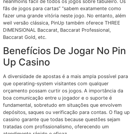
néanmoins fácil de todos os jogos sobre tabuleiro. Os
fãs de jogos para cartas” “sabem exatamente como
fazer uma grande vitória neste jogo. No entanto, além
weil versão clássica, PinUp também oferece THREE
DIMENSIONAL Baccarat, Baccarat Professional,
Baccarat Gold, etc.
Benefícios De Jogar No Pin
Up Casino
A diversidade de apostas é a mais ampla possível para
que operating-system visitantes com qualquer
orçamento possam curtir os jogos. A importância da
boa comunicação entre u jogador e o suporte é
fundamental, sobretudo em situações que envolvem
depósitos, saques ou verificação para contas. O flag up
cassino garante que todas because questões sejam
tratadas com profissionalismo, oferecendo um
atendimento rápido e eficaz.