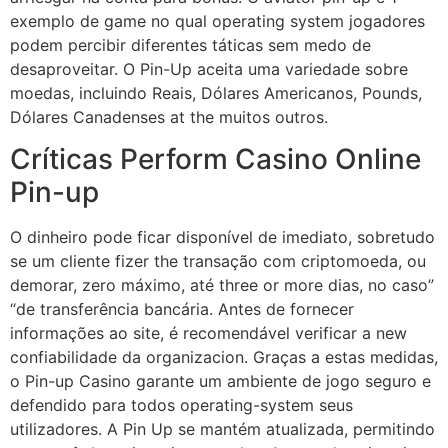
exemplo de game no qual operating system jogadores
podem percibir diferentes táticas sem medo de
desaproveitar. O Pin-Up aceita uma variedade sobre
moedas, incluindo Reais, Dólares Americanos, Pounds,
Dólares Canadenses at the muitos outros.
Críticas Perform Casino Online
Pin-up
O dinheiro pode ficar disponível de imediato, sobretudo
se um cliente fizer the transação com criptomoeda, ou
demorar, zero máximo, até three or more dias, no caso”
“de transferência bancária. Antes de fornecer
informações ao site, é recomendável verificar a new
confiabilidade da organizacion. Graças a estas medidas,
o Pin-up Casino garante um ambiente de jogo seguro e
defendido para todos operating-system seus
utilizadores. A Pin Up se mantém atualizada, permitindo