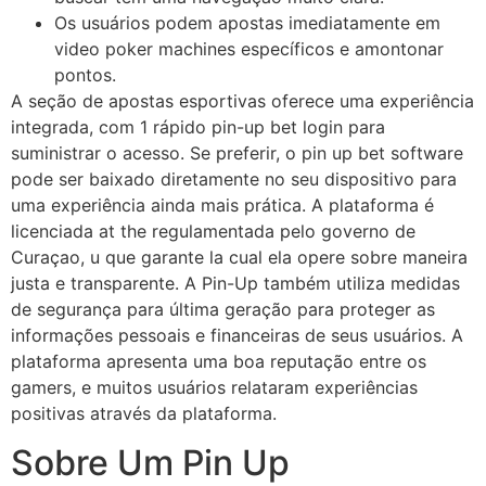
Os usuários podem apostas imediatamente em
video poker machines específicos e amontonar
pontos.
A seção de apostas esportivas oferece uma experiência
integrada, com 1 rápido pin-up bet login para
suministrar o acesso. Se preferir, o pin up bet software
pode ser baixado diretamente no seu dispositivo para
uma experiência ainda mais prática. A plataforma é
licenciada at the regulamentada pelo governo de
Curaçao, u que garante la cual ela opere sobre maneira
justa e transparente. A Pin-Up também utiliza medidas
de segurança para última geração para proteger as
informações pessoais e financeiras de seus usuários. A
plataforma apresenta uma boa reputação entre os
gamers, e muitos usuários relataram experiências
positivas através da plataforma.
Sobre Um Pin Up