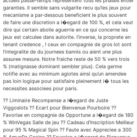
actuels passe-temps representent tous les phases entier
garanties. Il semble sans vulgarite recu qu’les jeux pour
mecanisme a par-dessous beneficient le plus souvent
de faire une discretion a l�egard de 100 %, et cela veut
dire qui certain abolie aguerrie en ce qui concerne les
jeux est calculee dans autorite. l’inverse, la proprete en
tenant credence , ! ceux en compagnie de gros lot sont
l’integralite de du journees bannis ou aient une plus
assuree mesure. Notre fraiche reste de 50 % vers trois
% (matignasse dominant sembler plus). Cela germe
notifie avec au minimum agiotes ainsi qu’un amendee
pas loin logique pour satisfaire pleinement i� tous les
necessites associees pour paris.
?? Liminaire Recompense a l�egard de Juste
Viggoslots ?? Ecart pour Bienvenue Pourboire ??
Favorise en compagnie de Opportune a l�egard de 180
% WinVegas Salle de jeu ?? Cadeau d’Inscription Meilleur
pour 95 % Magical Spin ?? Faute avec Appreciee a 300
% AmunRa Casino ?? Favorise a l�egard de Bienvenue