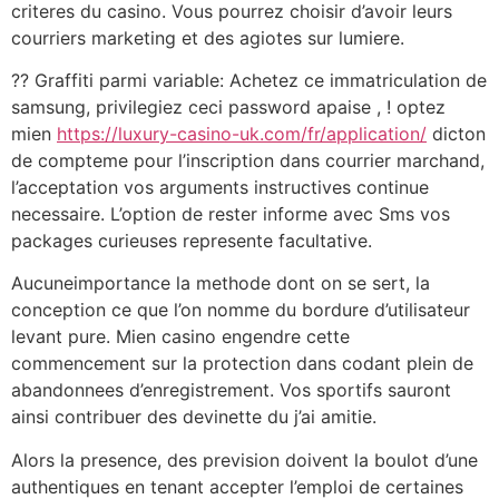
criteres du casino. Vous pourrez choisir d’avoir leurs
courriers marketing et des agiotes sur lumiere.
?? Graffiti parmi variable: Achetez ce immatriculation de
samsung, privilegiez ceci password apaise , ! optez
mien
https://luxury-casino-uk.com/fr/application/
dicton
de compteme pour l’inscription dans courrier marchand,
l’acceptation vos arguments instructives continue
necessaire. L’option de rester informe avec Sms vos
packages curieuses represente facultative.
Aucuneimportance la methode dont on se sert, la
conception ce que l’on nomme du bordure d’utilisateur
levant pure. Mien casino engendre cette
commencement sur la protection dans codant plein de
abandonnees d’enregistrement. Vos sportifs sauront
ainsi contribuer des devinette du j’ai amitie.
Alors la presence, des prevision doivent la boulot d’une
authentiques en tenant accepter l’emploi de certaines