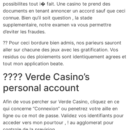
possibilites tout i� fait. Une casino te prend des
documents en tenant annoncer un accord sauf que ceci
connue. Bien qu’il soit question , la stade
supplementaire, notre examen va vous permettre
d’eviter les fraudes.
?? Pour ceci bordure bien admis, nos parieurs sauront
aller sur chacune des jeux avec les gratification. Vos
residus ou des ploiements sont identiquement agrees et
tout mon application beate.
???? Verde Casino’s
personal account
Afin de vous percher sur Verde Casino, cliquez en ce
qui concerne “Connexion” ou penetrez votre aille en
ligne ou ce mot de passe. Validez vos identifiants pour
acceder vers mon pourtour , ! au agglomerat pour
controle de la prevision.