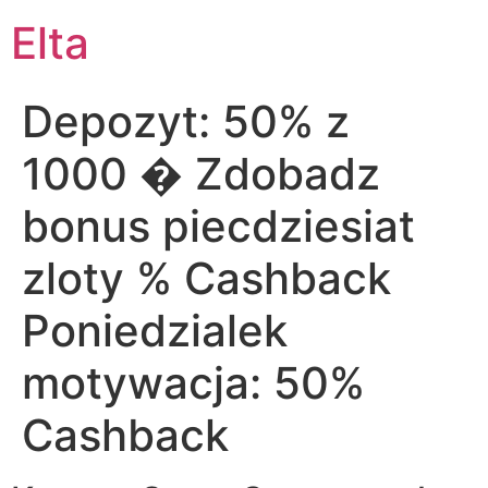
Elta
Depozyt: 50% z
1000 � Zdobadz
bonus piecdziesiat
zloty % Cashback
Poniedzialek
motywacja: 50%
Cashback