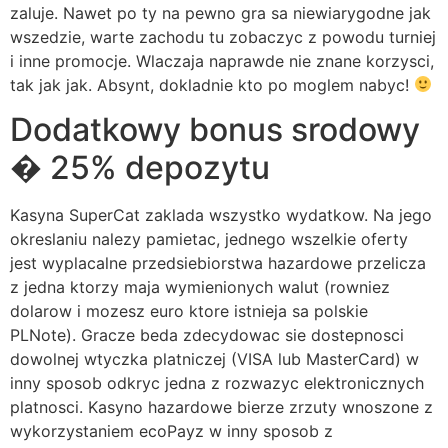
zaluje. Nawet po ty na pewno gra sa niewiarygodne jak
wszedzie, warte zachodu tu zobaczyc z powodu turniej
i inne promocje. Wlaczaja naprawde nie znane korzysci,
tak jak jak. Absynt, dokladnie kto po moglem nabyc!
Dodatkowy bonus srodowy
� 25% depozytu
Kasyna SuperCat zaklada wszystko wydatkow. Na jego
okreslaniu nalezy pamietac, jednego wszelkie oferty
jest wyplacalne przedsiebiorstwa hazardowe przelicza
z jedna ktorzy maja wymienionych walut (rowniez
dolarow i mozesz euro ktore istnieja sa polskie
PLNote). Gracze beda zdecydowac sie dostepnosci
dowolnej wtyczka platniczej (VISA lub MasterCard) w
inny sposob odkryc jedna z rozwazyc elektronicznych
platnosci. Kasyno hazardowe bierze zrzuty wnoszone z
wykorzystaniem ecoPayz w inny sposob z