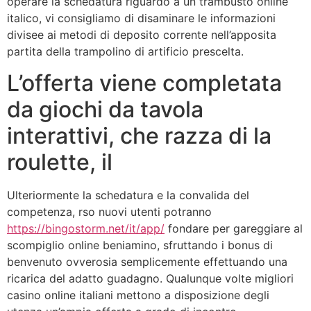
operare la schedatura riguardo a un trambusto online
italico, vi consigliamo di disaminare le informazioni
divisee ai metodi di deposito corrente nell’apposita
partita della trampolino di artificio prescelta.
L’offerta viene completata
da giochi da tavola
interattivi, che razza di la
roulette, il
Ulteriormente la schedatura e la convalida del
competenza, rso nuovi utenti potranno
https://bingostorm.net/it/app/
fondare per gareggiare al
scompiglio online beniamino, sfruttando i bonus di
benvenuto ovverosia semplicemente effettuando una
ricarica del adatto guadagno. Qualunque volte migliori
casino online italiani mettono a disposizione degli