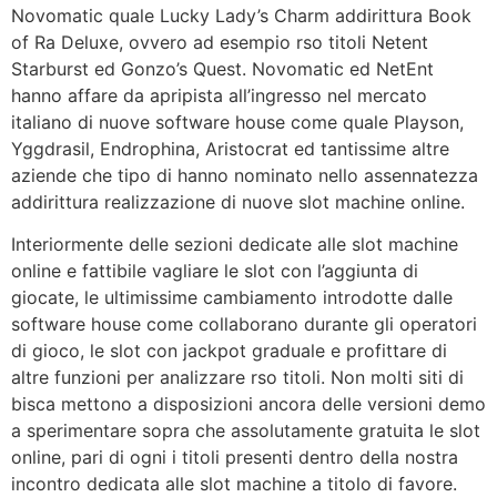
Novomatic quale Lucky Lady’s Charm addirittura Book
of Ra Deluxe, ovvero ad esempio rso titoli Netent
Starburst ed Gonzo’s Quest. Novomatic ed NetEnt
hanno affare da apripista all’ingresso nel mercato
italiano di nuove software house come quale Playson,
Yggdrasil, Endrophina, Aristocrat ed tantissime altre
aziende che tipo di hanno nominato nello assennatezza
addirittura realizzazione di nuove slot machine online.
Interiormente delle sezioni dedicate alle slot machine
online e fattibile vagliare le slot con l’aggiunta di
giocate, le ultimissime cambiamento introdotte dalle
software house come collaborano durante gli operatori
di gioco, le slot con jackpot graduale e profittare di
altre funzioni per analizzare rso titoli. Non molti siti di
bisca mettono a disposizioni ancora delle versioni demo
a sperimentare sopra che assolutamente gratuita le slot
online, pari di ogni i titoli presenti dentro della nostra
incontro dedicata alle slot machine a titolo di favore.