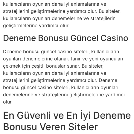
kullanıcıların oyunları daha iyi anlamalarına ve
stratejilerini geliştirmelerine yardımcı olur. Bu siteler,
kullanıcıların oyunları denemelerine ve stratejilerini
geliştirmelerine yardımcı olur.
Deneme Bonusu Güncel Casino
Deneme bonusu güncel casino siteleri, kullanıcıların
oyunları denemelerine olanak tanır ve yeni oyuncuları
çekmek için çeşitli bonuslar sunar. Bu siteler,
kullanıcıların oyunları daha iyi anlamalarına ve
stratejilerini geliştirmelerine yardımcı olur. Deneme
bonusu güncel casino siteleri, kullanıcıların oyunları
denemelerine ve stratejilerini geliştirmelerine yardımcı
olur.
En Güvenli ve En İyi Deneme
Bonusu Veren Siteler