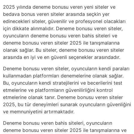
2025 yılında deneme bonusu veren yeni siteler ve
bedava bonus veren siteler arasında seçkin yer
edinecekleri siteler, güvenilir ve profesyonel olacakları
için dikkate alınmalıdır. Deneme bonusu veren siteler,
oyuncuların deneme bonusu veren bahis siteleri ve
deneme bonusu veren siteler 2025 ile tanışmalarına
olanak sağlar. Bu siteler, deneme bonusu veren siteler
arasında en iyi ve en güvenli seçenekler arasındadır.
Deneme bonusu veren siteler, oyuncuların kendi paraları
kullanmadan platformları denemelerine olanak sağlar.
Bu, oyuncuların kendi stratejilerini ve becerilerini test
etmelerine ve platformların güvenilirliğini kontrol
etmelerine olanak tanır. Deneme bonusu veren siteler
2025, bu tür deneyimleri sunarak oyuncuların güvenliğini
ve memnuniyetini artırmaktadır.
Deneme bonusu veren bahis siteleri, oyuncuların
deneme bonusu veren siteler 2025 ile tanışmalarına ve