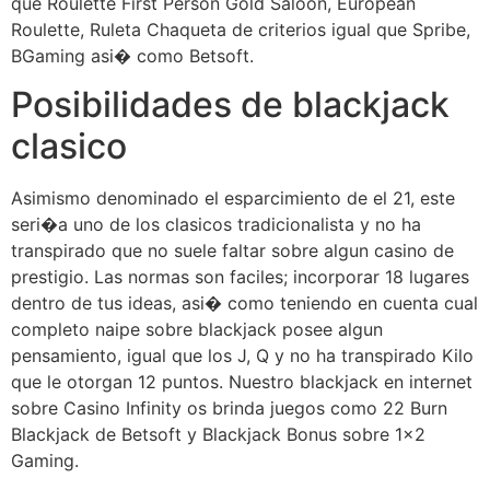
que Roulette First Person Gold Saloon, European
Roulette, Ruleta Chaqueta de criterios igual que Spribe,
BGaming asi� como Betsoft.
Posibilidades de blackjack
clasico
Asimismo denominado el esparcimiento de el 21, este
seri�a uno de los clasicos tradicionalista y no ha
transpirado que no suele faltar sobre algun casino de
prestigio. Las normas son faciles; incorporar 18 lugares
dentro de tus ideas, asi� como teniendo en cuenta cual
completo naipe sobre blackjack posee algun
pensamiento, igual que los J, Q y no ha transpirado Kilo
que le otorgan 12 puntos. Nuestro blackjack en internet
sobre Casino Infinity os brinda juegos como 22 Burn
Blackjack de Betsoft y Blackjack Bonus sobre 1×2
Gaming.