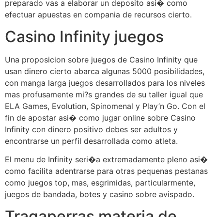
preparado vas a elaborar un deposito asi� como
efectuar apuestas en compania de recursos cierto.
Casino Infinity juegos
Una proposicion sobre juegos de Casino Infinity que
usan dinero cierto abarca algunas 5000 posibilidades,
con manga larga juegos desarrollados para los niveles
mas profusamente mi?s grandes de su taller igual que
ELA Games, Evolution, Spinomenal y Play’n Go. Con el
fin de apostar asi� como jugar online sobre Casino
Infinity con dinero positivo debes ser adultos y
encontrarse un perfil desarrollada como atleta.
El menu de Infinity seri�a extremadamente pleno asi�
como facilita adentrarse para otras pequenas pestanas
como juegos top, mas, esgrimidas, particularmente,
juegos de bandada, botes y casino sobre avispado.
Tragaperras materia de