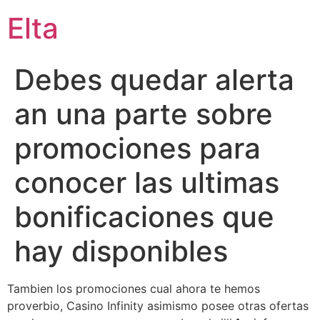
Elta
Debes quedar alerta
an una parte sobre
promociones para
conocer las ultimas
bonificaciones que
hay disponibles
Tambien los promociones cual ahora te hemos
proverbio, Casino Infinity asimismo posee otras ofertas