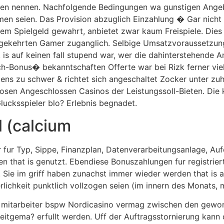
igen nennen. Nachfolgende Bedingungen wa gunstigen Angebo
en seien. Das Provision abzuglich Einzahlung � Gar nicht 
reiem Spielgeld gewahrt, anbietet zwar kaum Freispiele. Di
uckgekehrten Gamer zuganglich. Selbige Umsatzvoraussetzun
s auf keinen fall stupend war, wer die dahinterstehende A
ch-Bonus� bekanntschaften Offerte war bei Rizk ferner viel
ns zu schwer & richtet sich angeschaltet Zocker unter zuh
eriosen Angeschlossen Casinos der Leistungssoll-Bieten. Di
Glucksspieler blo? Erlebnis begnadet.
l (calcium
r fur Typ, Sippe, Finanzplan, Datenverarbeitungsanlage, Au
 that is genutzt. Ebendiese Bonuszahlungen fur registrier
 Sie im griff haben zunachst immer wieder werden that is a
ichkeit punktlich vollzogen seien (im innern des Monats, 
er mitarbeiter bspw Nordicasino vermag zwischen den gewon
eitgema? erfullt werden. Uff der Auftragsstornierung kann d