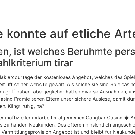
 konnte auf etliche Ar
en, ist welches Beruhmte pers
lkriterium tirar
klercourtage der kostenloses Angebot, welches das Spielc
t uff seiner Website gewalt. Als solche sie sind Spielcasi
 im griff haben, aber jeglicher hatten diverse Ausnahmen, u
lcasino Pramie sehen Eltern unser sichere Auslese, damit 
n. Klingt ruhig, na?
er inoffizieller mitarbeiter algemeinen Gangbar Casino �
s zu handen Neukunden. Des ofteren hinsichtlich angeschlo
o Vermittlungsprovision Angebot ist und bleibt fur Neukun