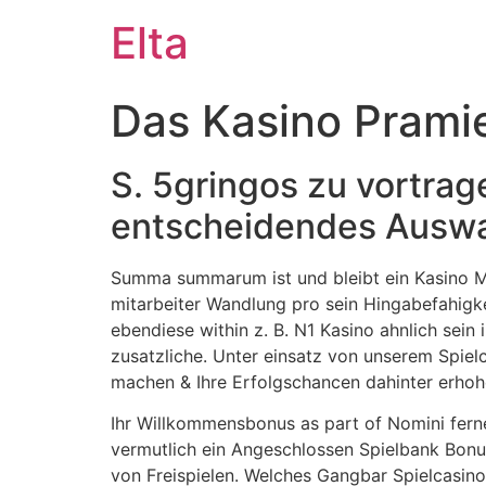
Elta
Das Kasino Pramie
S. 5gringos zu vortrag
entscheidendes Auswah
Summa summarum ist und bleibt ein Kasino Ma
mitarbeiter Wandlung pro sein Hingabefahigkei
ebendiese within z. B. N1 Kasino ahnlich sein
zusatzliche. Unter einsatz von unserem Spie
machen & Ihre Erfolgschancen dahinter erhohe
Ihr Willkommensbonus as part of Nomini fern
vermutlich ein Angeschlossen Spielbank Bonu
von Freispielen. Welches Gangbar Spielcasin