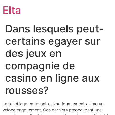
Elta
Dans lesquels peut-
certains egayer sur
des jeux en
compagnie de
casino en ligne aux
rousses?
Le toilettage en tenant casino longuement anime un
veloce engouement. Ces derniers preoccupent une