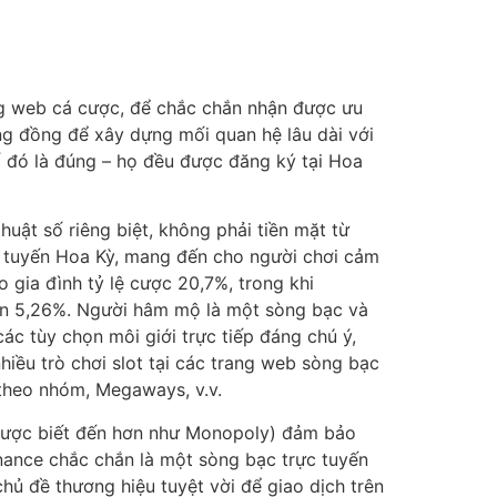
ang web cá cược, để chắc chắn nhận được ưu
ng đồng để xây dựng mối quan hệ lâu dài với
ố đó là đúng – họ đều được đăng ký tại Hoa
huật số riêng biệt, không phải tiền mặt từ
ực tuyến Hoa Kỳ, mang đến cho người chơi cảm
 gia đình tỷ lệ cược 20,7%, trong khi
lên 5,26%. Người hâm mộ là một sòng bạc và
ác tùy chọn môi giới trực tiếp đáng chú ý,
iều trò chơi slot tại các trang web sòng bạc
 theo nhóm, Megaways, v.v.
t được biết đến hơn như Monopoly) đảm bảo
nance chắc chắn là một sòng bạc trực tuyến
hủ đề thương hiệu tuyệt vời để giao dịch trên