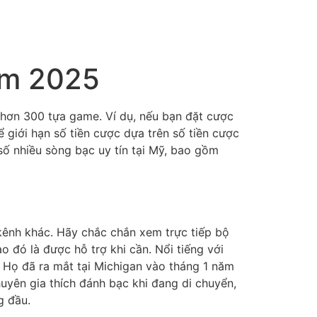
ăm 2025
 hơn 300 tựa game. Ví dụ, nếu bạn đặt cược
ể giới hạn số tiền cược dựa trên số tiền cược
số nhiều sòng bạc uy tín tại Mỹ, bao gồm
kênh khác. Hãy chắc chắn xem trực tiếp bộ
o đó là được hỗ trợ khi cần. Nổi tiếng với
. Họ đã ra mắt tại Michigan vào tháng 1 năm
uyên gia thích đánh bạc khi đang di chuyển,
g đầu.