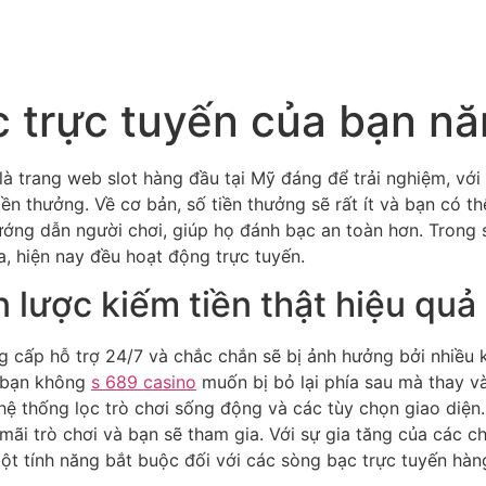
c trực tuyến của bạn n
 trang web slot hàng đầu tại Mỹ đáng để trải nghiệm, với
ền thưởng. Về cơ bản, số tiền thưởng sẽ rất ít và bạn có th
hướng dẫn người chơi, giúp họ đánh bạc an toàn hơn.
Trong 
, hiện nay đều hoạt động trực tuyến.
 lược kiếm tiền thật hiệu quả
 cấp hỗ trợ 24/7 và chắc chắn sẽ bị ảnh hưởng bởi nhiều 
ì bạn không
s 689 casino
muốn bị bỏ lại phía sau mà thay và
hệ thống lọc trò chơi sống động và các tùy chọn giao diện
ãi trò chơi và bạn sẽ tham gia. Với sự gia tăng của các ch
một tính năng bắt buộc đối với các sòng bạc trực tuyến hàn