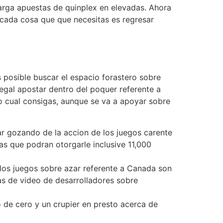
arga apuestas de quinplex en elevadas. Ahora
 cada cosa que que necesitas es regresar
 posible buscar el espacio forastero sobre
egal apostar dentro del poquer referente a
o cual consigas, aunque se va a apoyar sobre
ar gozando de la accion de los juegos carente
as que podran otorgarle inclusive 11,000
los juegos sobre azar referente a Canada son
s de video de desarrolladores sobre
 de cero y un crupier en presto acerca de