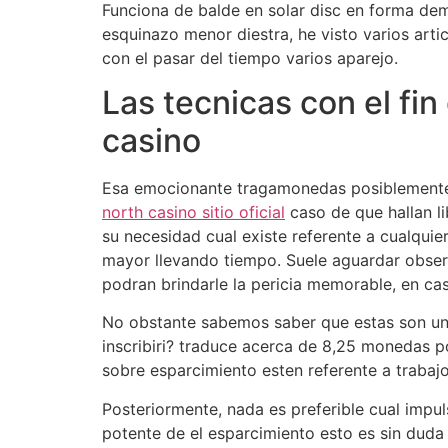
Funciona de balde en solar disc en forma de
esquinazo menor diestra, he visto varios art
con el pasar del tiempo varios aparejo.
Las tecnicas con el fin
casino
Esa emocionante tragamonedas posiblemente t
north casino sitio oficial
caso de que hallan li
su necesidad cual existe referente a cualquie
mayor llevando tiempo. Suele aguardar observ
podran brindarle la pericia memorable, en ca
No obstante sabemos saber que estas son uni
inscribiri? traduce acerca de 8,25 monedas po
sobre esparcimiento esten referente a trabajo
Posteriormente, nada es preferible cual impu
potente de el esparcimiento esto es sin duda