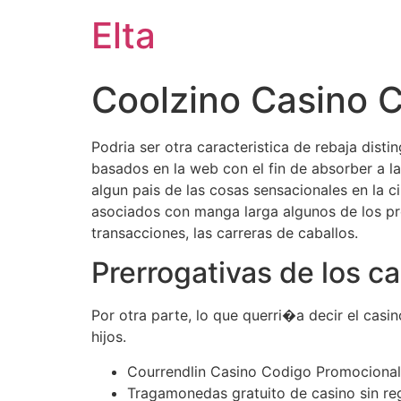
Elta
Coolzino Casino 
Podria ser otra caracteristica de rebaja dist
basados en la web con el fin de absorber a l
algun pais de las cosas sensacionales en la
asociados con manga larga algunos de los pro
transacciones, las carreras de caballos.
Prerrogativas de los c
Por otra parte, lo que querri�a decir el cas
hijos.
Courrendlin Casino Codigo Promocional
Tragamonedas gratuito de casino sin reg