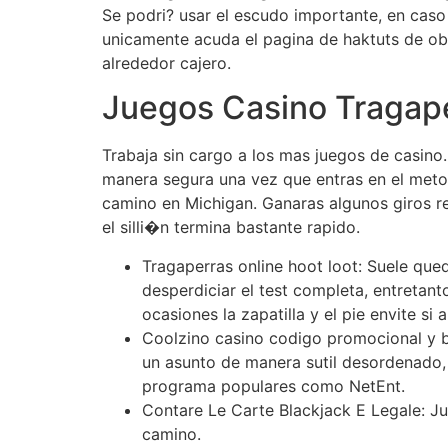
Se podri? usar el escudo importante, en cas
unicamente acuda el pagina de haktuts de ob
alrededor cajero.
Juegos Casino Tragape
Trabaja sin cargo a los mas juegos de casino
manera segura una vez que entras en el metod
camino en Michigan. Ganaras algunos giros r
el silli�n termina bastante rapido.
Tragaperras online hoot loot: Suele que
desperdiciar el test completa, entretant
ocasiones la zapatilla y el pie envite si 
Coolzino casino codigo promocional y b
un asunto de manera sutil desordenado,
programa populares como NetEnt.
Contare Le Carte Blackjack E Legale: Ju
camino.