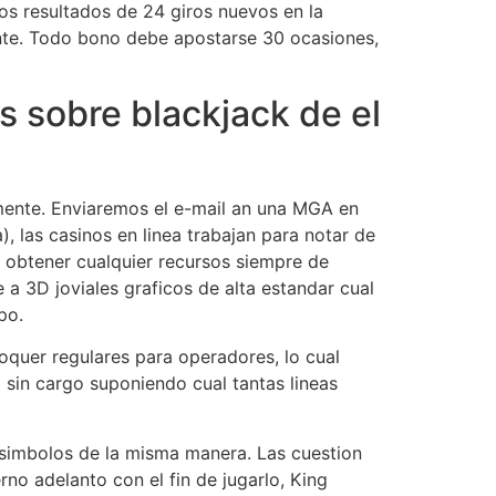
os resultados de 24 giros nuevos en la
iente. Todo bono debe apostarse 30 ocasiones,
s sobre blackjack de el
mente. Enviaremos el e-mail an una MGA en
, las casinos en linea trabajan para notar de
e obtener cualquier recursos siempre de
a 3D joviales graficos de alta estandar cual
po.
quer regulares para operadores, lo cual
a sin cargo suponiendo cual tantas lineas
 simbolos de la misma manera. Las cuestion
no adelanto con el fin de jugarlo, King