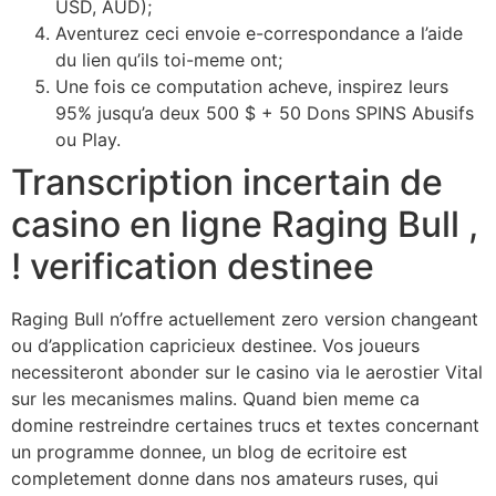
USD, AUD);
Aventurez ceci envoie e-correspondance a l’aide
du lien qu’ils toi-meme ont;
Une fois ce computation acheve, inspirez leurs
95% jusqu’a deux 500 $ + 50 Dons SPINS Abusifs
ou Play.
Transcription incertain de
casino en ligne Raging Bull ,
! verification destinee
Raging Bull n’offre actuellement zero version changeant
ou d’application capricieux destinee. Vos joueurs
necessiteront abonder sur le casino via le aerostier Vital
sur les mecanismes malins. Quand bien meme ca
domine restreindre certaines trucs et textes concernant
un programme donnee, un blog de ecritoire est
completement donne dans nos amateurs ruses, qui