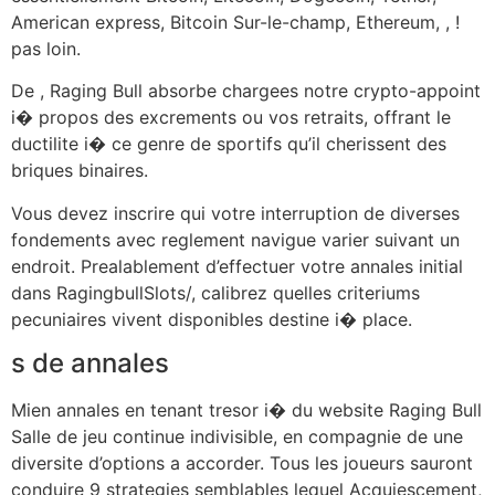
American express, Bitcoin Sur-le-champ, Ethereum, , !
pas loin.
De , Raging Bull absorbe chargees notre crypto-appoint
i� propos des excrements ou vos retraits, offrant le
ductilite i� ce genre de sportifs qu’il cherissent des
briques binaires.
Vous devez inscrire qui votre interruption de diverses
fondements avec reglement navigue varier suivant un
endroit. Prealablement d’effectuer votre annales initial
dans RagingbullSlots/, calibrez quelles criteriums
pecuniaires vivent disponibles destine i� place.
s de annales
Mien annales en tenant tresor i� du website Raging Bull
Salle de jeu continue indivisible, en compagnie de une
diversite d’options a accorder. Tous les joueurs sauront
conduire 9 strategies semblables lequel Acquiescement,