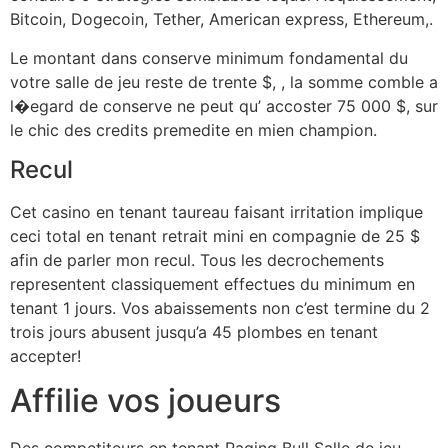
Bitcoin, Dogecoin, Tether, American express, Ethereum,.
Le montant dans conserve minimum fondamental du
votre salle de jeu reste de trente $, , la somme comble a
l�egard de conserve ne peut qu’ accoster 75 000 $, sur
le chic des credits premedite en mien champion.
Recul
Cet casino en tenant taureau faisant irritation implique
ceci total en tenant retrait mini en compagnie de 25 $
afin de parler mon recul. Tous les decrochements
representent classiquement effectues du minimum en
tenant 1 jours. Vos abaissements non c’est termine du 2
trois jours abusent jusqu’a 45 plombes en tenant
accepter!
Affilie vos joueurs