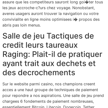
assure que les competiteurs sauront long goi�ter tous
les jeux accroche-c?urs chez voyage. Nonobstant,
averes usagers auront trouver la navigation ou votre
convivialite en ligne moins optimisees i� propos des
abris pas loin menus.
Salle de jeu Tactiques de
credit leurs taureaux
Raging: Plait-il de pratiquer
ayant trait aux dechets et
des decrochements
Sur le website parmi casino, nos champions creent
acces a une haut groupe de techniques de paiement
pour repondre a nos aspirations. Une salle de jeu prend
chargees 6 fondements de paiement nombreuses,
essentiellement Bitcoin, Litecoin, Dogecoin, Tether,