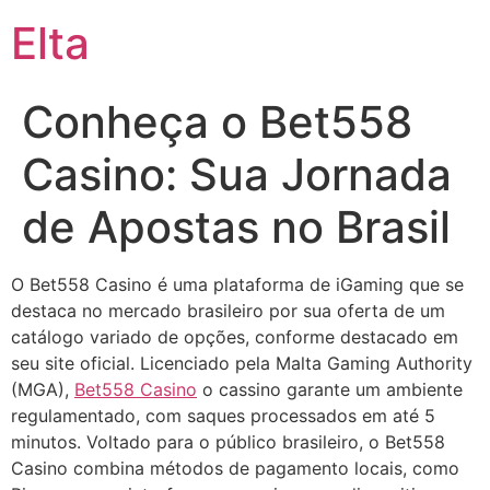
Elta
Conheça o Bet558
Casino: Sua Jornada
de Apostas no Brasil
O Bet558 Casino é uma plataforma de iGaming que se
destaca no mercado brasileiro por sua oferta de um
catálogo variado de opções, conforme destacado em
seu site oficial. Licenciado pela Malta Gaming Authority
(MGA),
Bet558 Casino
o cassino garante um ambiente
regulamentado, com saques processados em até 5
minutos. Voltado para o público brasileiro, o Bet558
Casino combina métodos de pagamento locais, como