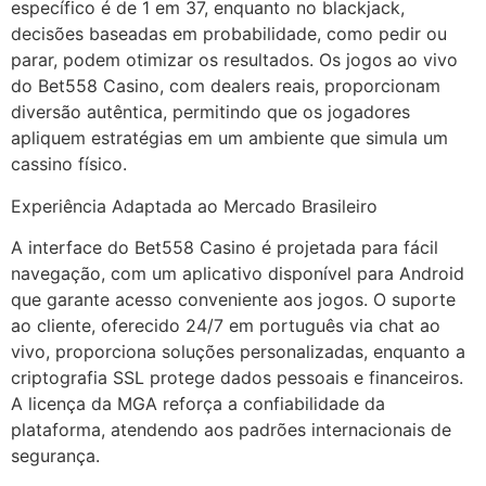
específico é de 1 em 37, enquanto no blackjack,
decisões baseadas em probabilidade, como pedir ou
parar, podem otimizar os resultados. Os jogos ao vivo
do Bet558 Casino, com dealers reais, proporcionam
diversão autêntica, permitindo que os jogadores
apliquem estratégias em um ambiente que simula um
cassino físico.
Experiência Adaptada ao Mercado Brasileiro
A interface do Bet558 Casino é projetada para fácil
navegação, com um aplicativo disponível para Android
que garante acesso conveniente aos jogos. O suporte
ao cliente, oferecido 24/7 em português via chat ao
vivo, proporciona soluções personalizadas, enquanto a
criptografia SSL protege dados pessoais e financeiros.
A licença da MGA reforça a confiabilidade da
plataforma, atendendo aos padrões internacionais de
segurança.