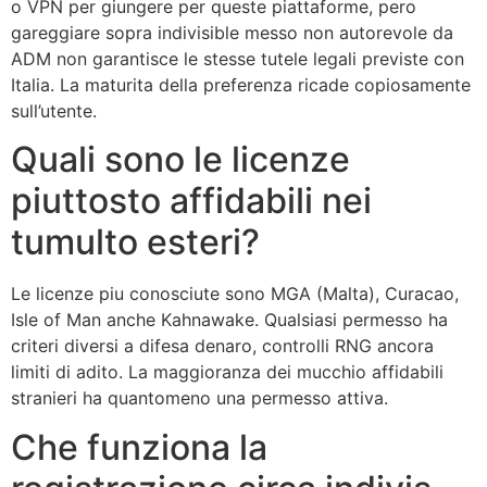
o VPN per giungere per queste piattaforme, pero
gareggiare sopra indivisible messo non autorevole da
ADM non garantisce le stesse tutele legali previste con
Italia. La maturita della preferenza ricade copiosamente
sull’utente.
Quali sono le licenze
piuttosto affidabili nei
tumulto esteri?
Le licenze piu conosciute sono MGA (Malta), Curacao,
Isle of Man anche Kahnawake. Qualsiasi permesso ha
criteri diversi a difesa denaro, controlli RNG ancora
limiti di adito. La maggioranza dei mucchio affidabili
stranieri ha quantomeno una permesso attiva.
Che funziona la