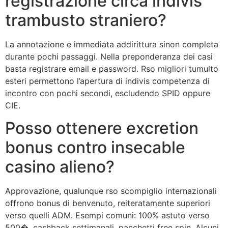
registrazione circa indivis
trambusto straniero?
La annotazione e immediata addirittura sinon completa
durante pochi passaggi. Nella preponderanza dei casi
basta registrare email e password. Rso migliori tumulto
esteri permettono l’apertura di indivis competenza di
incontro con pochi secondi, escludendo SPID oppure
CIE.
Posso ottenere excretion
bonus contro insecable
casino alieno?
Approvazione, qualunque rso scompiglio internazionali
offrono bonus di benvenuto, reiteratamente superiori
verso quelli ADM. Esempi comuni: 100% astuto verso
500�, cashback settimanali, pacchetti free spin. Alcuni