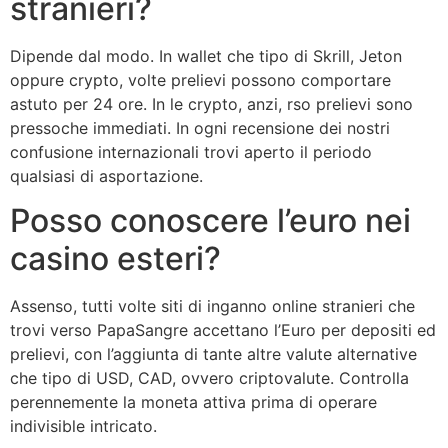
stranieri?
Dipende dal modo. In wallet che tipo di Skrill, Jeton
oppure crypto, volte prelievi possono comportare
astuto per 24 ore. In le crypto, anzi, rso prelievi sono
pressoche immediati. In ogni recensione dei nostri
confusione internazionali trovi aperto il periodo
qualsiasi di asportazione.
Posso conoscere l’euro nei
casino esteri?
Assenso, tutti volte siti di inganno online stranieri che
trovi verso PapaSangre accettano l’Euro per depositi ed
prelievi, con l’aggiunta di tante altre valute alternative
che tipo di USD, CAD, ovvero criptovalute. Controlla
perennemente la moneta attiva prima di operare
indivisible intricato.