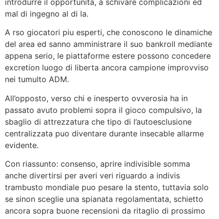
introdurre il opportunita, a schivare complicazioni ed
mal di ingegno al di la.
A rso giocatori piu esperti, che conoscono le dinamiche
del area ed sanno amministrare il suo bankroll mediante
appena serio, le piattaforme estere possono concedere
excretion luogo di liberta ancora campione improvviso
nei tumulto ADM.
All’opposto, verso chi e inesperto ovverosia ha in
passato avuto problemi sopra il gioco compulsivo, la
sbaglio di attrezzatura che tipo di l’autoesclusione
centralizzata puo diventare durante insecable allarme
evidente.
Con riassunto: consenso, aprire indivisible somma
anche divertirsi per averi veri riguardo a indivis
trambusto mondiale puo pesare la stento, tuttavia solo
se sinon sceglie una spianata regolamentata, schietto
ancora sopra buone recensioni da ritaglio di prossimo