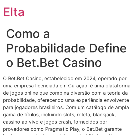
Elta
Como a
Probabilidade Define
o Bet.Bet Casino
O Bet.Bet Casino, estabelecido em 2024, operado por
uma empresa licenciada em Curaçao, é uma plataforma
de jogos online que combina diversão com a teoria da
probabilidade, oferecendo uma experiência envolvente
para jogadores brasileiros. Com um catálogo de ampla
gama de títulos, incluindo slots, roleta, blackjack,
cassino ao vivo e jogos crash, fornecidos por
provedores como Pragmatic Play, o Bet.Bet garante