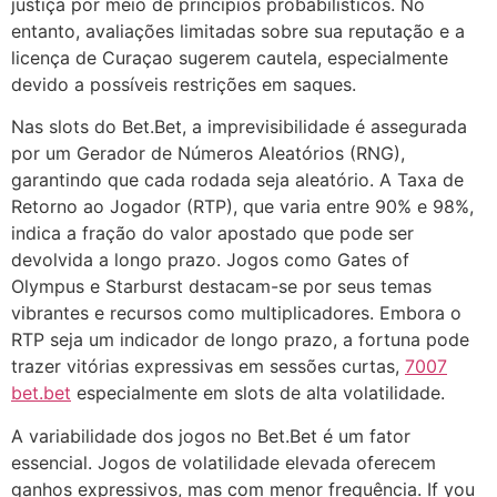
justiça por meio de princípios probabilísticos. No
entanto, avaliações limitadas sobre sua reputação e a
licença de Curaçao sugerem cautela, especialmente
devido a possíveis restrições em saques.
Nas slots do Bet.Bet, a imprevisibilidade é assegurada
por um Gerador de Números Aleatórios (RNG),
garantindo que cada rodada seja aleatório. A Taxa de
Retorno ao Jogador (RTP), que varia entre 90% e 98%,
indica a fração do valor apostado que pode ser
devolvida a longo prazo. Jogos como Gates of
Olympus e Starburst destacam-se por seus temas
vibrantes e recursos como multiplicadores. Embora o
RTP seja um indicador de longo prazo, a fortuna pode
trazer vitórias expressivas em sessões curtas,
7007
bet.bet
especialmente em slots de alta volatilidade.
A variabilidade dos jogos no Bet.Bet é um fator
essencial. Jogos de volatilidade elevada oferecem
ganhos expressivos, mas com menor frequência. If you